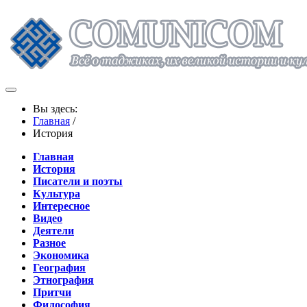
Вы здесь:
Главная
/
История
Главная
История
Писатели и поэты
Культура
Интересное
Видео
Деятели
Разное
Экономика
География
Этнография
Притчи
Философия