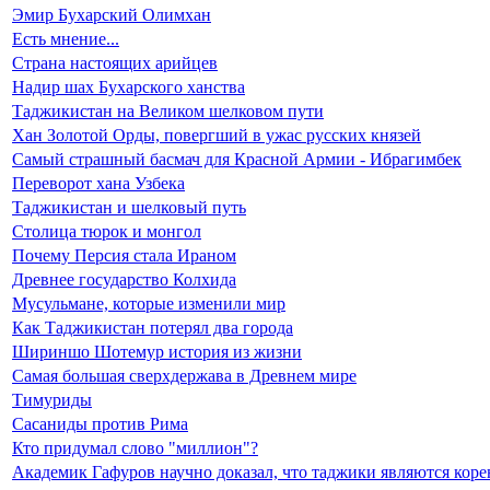
Эмир Бухарский Олимхан
Есть мнение...
Страна настоящих арийцев
Надир шах Бухарского ханства
Таджикистан на Великом шелковом пути
Хан Золотой Орды, повергший в ужас русских князей
Самый страшный басмач для Красной Армии - Ибрагимбек
Переворот хана Узбека
Таджикистан и шелковый путь
Столица тюрок и монгол
Почему Персия стала Ираном
Древнее государство Колхида
Мусульмане, которые изменили мир
Как Таджикистан потерял два города
Шириншо Шотемур история из жизни
Самая большая сверхдержава в Древнем мире
Тимуриды
Сасаниды против Рима
Кто придумал слово "миллион"?
Академик Гафуров научно доказал, что таджики являются ко