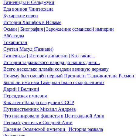
Газневиды и Сельджуки
Еда воинов Чингисхана
Бухарские евреи
История Халифов в Исламе
Осман | Биография | Зарождение османской империи
Аббасиды
Тохаристан
Султан Масуд (Газнави)
Газневиды | История династии | Кто такие...
История таджикского народа до наших дней...
Всего несколько племён создали великую державу
Почему был смещён первый Президент Таджикистана Рахмон
Было ли имя имя Тамерлан было оскорблением?
Дарий I Великий
Персидская империя
Как агент Запада разрушил СССР
Путешественник Михаил Андреев
Что планировали фашисты в Центральной Азии
Первый учитель в Средней Азии
Падение Османской империи | История развала
Фаравахар