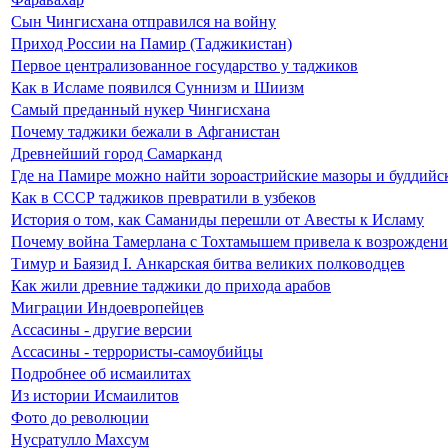
Сын Чингисхана отправился на войну
Приход России на Памир (Таджикистан)
Первое централизованное государство у таджиков
Как в Исламе появился Суннизм и Шиизм
Самый преданный нукер Чингисхана
Почему таджики бежали в Афганистан
Древнейший город Самарканд
Где на Памире можно найти зороастрийские мазоры и буддий
Как в СССР таджиков превратили в узбеков
История о том, как Саманиды перешли от Авесты к Исламу
Почему война Тамерлана с Тохтамышем привела к возрожден
Тимур и Баязид I. Анкарская битва великих полководцев
Как жили древние таджики до прихода арабов
Миграции Индоевропейцев
Ассасины - другие версии
Ассасины - террористы-самоубийцы
Подробнее об исмаилитах
Из истории Исмаилитов
Фото до революции
Нусратулло Махсум