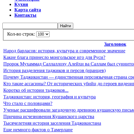
Кухня
Карта сайта
Контакты
Кол-во строк:
Заголовок
Народ барласов: история, культура и современное значение
Какие блага принесло монгольское иго для Руси?
Пророк Мухаммад Саллаллоху Алейхи ва Саллам был суннит
История разделения таджиков и персов (иранцев)
Почему Таджикистан — единственная персоязычная страна ср
Кто такие ассасины? От исторических убийц до героев видеои
Коротко об истории таджиков...
Таджикистан: история, география и культура
Что стало с половцами?
Ученые расшифровали загадочную древнюю кушанскую письм
Причина исчезновения Кушанского царства
Тысячелетняя история заселения Таджикистана
Еще немного фактов о Тамерлане