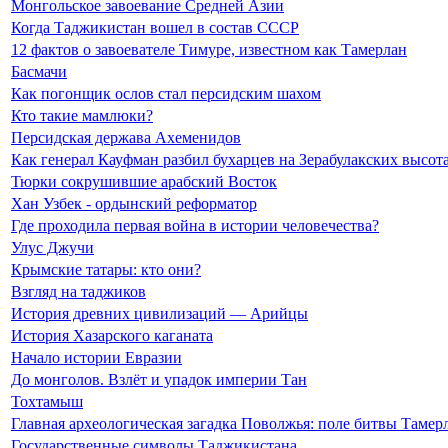
Монгольское завоевание Средней Азии
Когда Таджикистан вошел в состав СССР
12 фактов о завоевателе Тимуре, известном как Тамерлан
Басмачи
Как погонщик ослов стал персидским шахом
Кто такие мамлюки?
Персидская держава Ахеменидов
Как генерал Кауфман разбил бухарцев на Зерабулакских высот
Тюрки сокрушившие арабский Восток
Хан Узбек - ордынский реформатор
Где проходила первая война в истории человечества?
Улус Джучи
Крымские татары: кто они?
Взгляд на таджиков
История древних цивилизаций — Арийцы
История Хазарского каганата
Начало истории Евразии
До монголов. Взлёт и упадок империи Тан
Тохтамыш
Главная археологическая загадка Поволжья: поле битвы Таме
Государственные символы Таджикистана