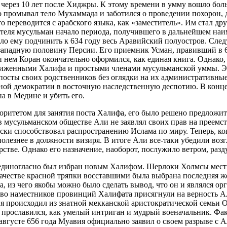
о через 10 лет после Хиджры. К этому времени в умму вошло бол
 промывал тело Мухаммада и заботился о проведении похорон, 
о переводится с арабского языка, как «заместитель». Им стал 
теля мусульман начало периода, получившего в дальнейшем на
ло ему подчинить к 634 году весь Аравийский полуостров. След
западную половину Персии. Его приемник Усман, правивший в 64
ем Коран окончательно оформился, как единая книга. Однако, н
лиженными Халифа и простыми членами мусульманской уммы. Это
посты своих родственников без оглядки на их административные
ной демократии в восточную наследственную деспотию. В конце
а в Медине и убить его.
оритетом для занятия поста Халифа, его было решено предложи
 в мусульманском обществе Али не заявлял своих прав на преем
ки способствовал распространению Ислама по миру. Теперь, ко
до полезнее в должности визиря. В итоге Али все-таки убедили в
стве. Однако его назначение, наоборот, послужило ветром, ра
единогласно был избран новым Халифом. Шерлоки Холмсы местн
ачестве красной тряпки восставшими была выбрана последняя ж
, из чего якобы можно было сделать вывод, что он и являлся ор
во наместников провинций Халифата присягнули на верность А
ия происходил из знатной мекканской аристократической семьи О
прославился, как умелый интриган и мудрый военачальник. Факт
августе 656 года Муавия официально заявил о своем разрыве с 