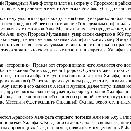
ий Праведный Халиф отправился на встречу с Пророком в райски
ишь легкое ранение, а вместо Амра аль-Аса был убит другой че
сроки ему удалось собрать вокруг себя большую армию, но благо
н посчитал дальнейшее сопротивление безнадежным и официаль
т оставаться у потомков Али. Муавия принял это предложение, 
бн Али, внук Пророка Мухаммеда, умер своей смертью в 669 год
авия умер, перед смертью завещав Халифат своему сыну Язиду I
 встать во главе всех мусульман и восстановить права на правл
стия окончательно укрепилась у власти и превратила Халифат 
ак «сторонник». Правда вот сторонниками чего являются его нос
а и его жены Фатимы, дочери Пророка. Сунниты же считают, что
читают, что таким образом сунниты опошлили титул Халифа, по
 время молитвы). В это же время сунниты раздают титул имама 
 Абу Талиб и его сыновья Хасан и Хусейн. Далее титул имама н
сть, другие возглавляли вооруженную борьбу против Халифов из
году. После долгого пребывания на грешной земле он куда-то з
стве Мессии и будет вершить Страшный Суд над вероотступниками
престол Арабского Халифата старшего потомка Али ибн Абу Тал
и по всему Халифату. Когда оно само начало разваливаться, ши
льных провинциях. Так, например, появился могущественный Фа