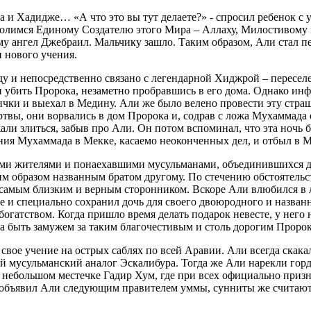
 и Хадидже… «А что это вы тут делаете?» - спросил ребенок с
молимся Единому Создателю этого Мира – Аллаху, Милостивому 
ему ангел Джебраил. Мальчику зашло. Таким образом, Али стал 
и нового учения.
оду и непосредственно связано с легендарной Хиджрой – перес
и убить Пророка, незаметно пробравшись в его дома. Однако и
чки и выехал в Медину. Али же было велено провести эту страш
твы, они ворвались в дом Пророка и, содрав с ложа Мухаммада 
али злиться, забыв про Али. Он потом вспоминал, что эта ночь 
ния Мухаммада в Мекке, касаемо неоконченных дел, и отбыл в М
ыми жителями и понаехавшими мусульманами, объединившихся д
аким образом названным братом другому. По стечению обстоятель
м самым близким и верным сторонником. Вскоре Али влюбился в
ее и специально сохранил дочь для своего двоюродного и назван
огатством. Когда пришло время делать подарок невесте, у него
 быть замужем за таким благочестивым и столь дорогим Пророку
свое учение на острых саблях по всей Аравии. Али всегда скака
ий мусульманский аналог Эскалибура. Тогда же Али нарекли го
 в небольшом местечке Гадир Хум, где при всех официально пр
объявил Али следующим правителем уммы, сунниты же считают,