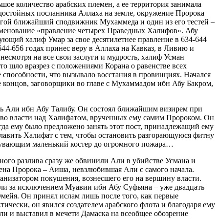
ьшое количество арабских племен, а ее территория занимала
достойных посланника Аллаха на земле, окружение Пророка
другой ближайший сподвижник Мухаммеда и один из его тестей –
именование «правление четырех Праведных Халифов». Абу
ующий халиф Умар за свое десятилетнее правление в 634-644
4-656 годах принес веру в Аллаха на Кавказ, в Ливию и
есмотря на все свои заслуги и мудрость, халиф Усман
 шло вразрез с положениями Корана о равенстве всех
 способности, что вызывало восстания в провинциях. Начался
 концов, заговорщики во главе с Мухаммадом ибн Абу Бакром,
ть Али ибн Абу Талибу. Он состоял ближайшим визирем при
ство власти над Халифатом, врученных ему самим Пророком. Он
гда ему было предложено занять этот пост, принадлежащий ему
озглавить Халифат с тем, чтобы остановить разгорающуюся фитну
здувающим маленький костер до огромного пожара…
ого разлива сразу же обвинили Али в убийстве Усмана и
ена Пророка – Аиша, невзлюбившая Али с самого начала.
ганизатором покушения, вознесшего его на вершину власти.
ли за исключением Муавии ибн Абу Суфьяна – уже двадцать
мейя. Он принял ислам лишь после того, как первые
ически, он явился создателем арабского флота и благодаря ему
Али и выставил в мечети Дамаска на всеобщее обозрение