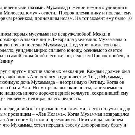
 удивленными глазами. Мухаммад с женой немного удивились
и Милосердному» - ответил Пророк племяннику и поведал ему
первым ребенком, принявшим ислам. На тот момент ему было 10
елением первых мусульман из недружелюбной Мекки в
нформбюро Аллаха в лице Джебраила уведомило Мухаммада о
ную ночь в постели Мухаммада. Под утро, после того как
одеяло, увидели мирно спящего юношу, осеняемого светом
была самой спокойной в его жизни, ведь сам Пророк пообещал
едину.
руг с другом против злобных мекканцев. Каждый должен был
ств, один лишь Али остался в одиночестве. Тогда Мухаммад
 любимую дочь Мухаммада – неотразимую Фатиму. Когда он
ного брата Али. Несмотря на высокие посты, занимаемые в
 не нашлось ничего дороже верной кольчуги, сохранившей ему
 человеком, невзирая на его бедность.
л впереди войска с призывными кличами, за что получил в дар
рдым прозвищем – «Лев Ислама». Когда Мухаммад возвращался
изнал Али своим братом и преемником. Шииты в дальнейшем
 что Мухаммад хотел передать своему двоюродному брату и