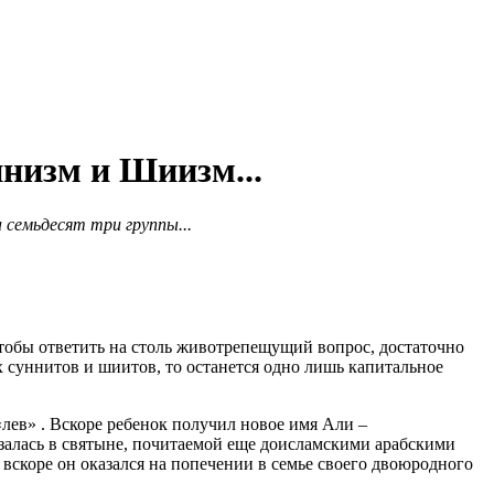
ннизм и Шиизм...
а семьдесят три группы...
 чтобы ответить на столь животрепещущий вопрос, достаточно
 суннитов и шиитов, то останется одно лишь капитальное
«лев» . Вскоре ребенок получил новое имя Али –
алась в святыне, почитаемой еще доисламскими арабскими
 вскоре он оказался на попечении в семье своего двоюродного