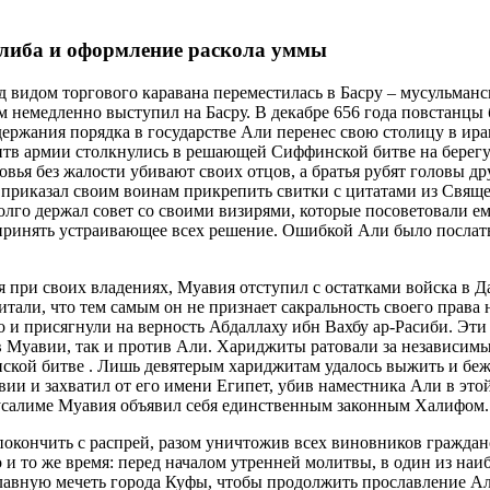
Талиба и оформление раскола уммы
под видом торгового каравана переместилась в Басру – мусульма
ом немедленно выступил на Басру. В декабре 656 года повстанцы
ержания порядка в государстве Али перенес свою столицу в ира
тв армии столкнулись в решающей Сиффинской битве на берегу Е
овья без жалости убивают своих отцов, а братья рубят головы д
 приказал своим воинам прикрепить свитки с цитатами из Свяще
олго держал совет со своими визирями, которые посоветовали ем
и принять устраивающее всех решение. Ошибкой Али было послат
я при своих владениях, Муавия отступил с остатками войска в Д
итали, что тем самым он не признает сакральность своего прав
го и присягнули на верность Абдаллаху ибн Вахбу ар-Расиби. Эт
 Муавии, так и против Али. Хариджиты ратовали за независимы
кой битве . Лишь девятерым хариджитам удалось выжить и бежа
вии и захватил от его имени Египет, убив наместника Али в эт
ерусалиме Муавия объявил себя единственным законным Халифом.
окончить с распрей, разом уничтожив всех виновников гражда
 и то же время: перед началом утренней молитвы, в один из на
авную мечеть города Куфы, чтобы продолжить прославление Алл