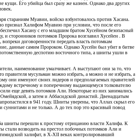
е кущи. Его убийца был сразу же казнен. Однако два других
ловек.
даря стараниям Муавии, войско взбунтовалось против Хасана.
но признал Халифом Муавию при условии, что после его
и обеспечил Хасану с его младшим братом Хусейном безопасный
у, и сторонников потомков Пророка возглавил Хусейен . В
, вопреки договоренности передать власть потомкам
ение, данные самим Пророком. Однако Хусейн был убит в битве
в потомственную деспотию восточного типа, а шииты ушли в
ители, наименование умалчивает. А выступают они за то, что
 правителя мусульман можно избрать, а можно и не избрать, а
этому они именуют своих лидеров и предполагаемых правителей
каждому встречному и поперечному выдающемуся толкователю
осили еще девять потомков Али. Некоторые из них занимались
 Омейядской, а затем и Аббасидской династий. Двенадцатым
апропастился в 941 году. Шииты уверены, что Аллах скрыл его
 суннитами и не только. А до тех пор это красивый повод
иба шииты перешли к простому отрицанию власти Халифа. К
иты стали возводить на престол побочных потомков Али и
тимидский халифат, в X-XII веках контролировавший