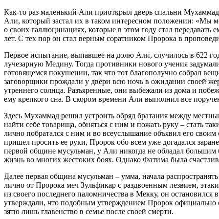
Как-то раз маленький Али приоткрыл дверь спальни Мухаммада
Али, который застал их в таком интересном положении: «Мы 
о своих галлюцинациях, которые в этом году стал передавать 
лет. С тех пор он стал верным соратником Пророка в проповед
Первое испытание, выпавшее на долю Али, случилось в 622 г
лучезарную Медину. Тогда противники нового учения задумал
готовящемся покушении, так что тот благополучно собрал вещи
заговорщики прождали у двери всю ночь в ожидании своей жер
утреннего солнца. Разъяренные, они выбежали из дома и побеж
ему крепкого сна. В скором времени Али выполнил все поруче
Здесь Мухаммад решил устроить обряд братания между местн
найти себе товарища, обняться с ним и пожать руку – стать т
лично побратался с ним и во всеуслышание объявил его свои
пришел просить ее руки, Пророк обо всем уже догадался заран
первой общине мусульман, у Али никогда не обладал большим б
жизнь во многих жестоких боях. Однако Фатима была счастлива
Далее первая община мусульман – умма, начала распространять 
лично от Пророка меч Зульфикар с раздвоенным лезвием, этак
из своего последнего паломничества в Мекку, он остановился
утверждали, что подобным утверждением Пророк официально 
зятю лишь главенство в семье после своей смерти.