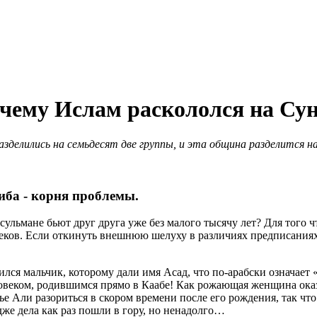
очему Ислам раскололся на Су
азделились на семьдесят две группы, и эта община разделится н
иба - корня проблемы.
мусульмане бьют друг друга уже без малого тысячу лет? Для того
еков. Если откинуть внешнюю шелуху в различиях предписаниях
лся мальчик, которому дали имя Асад, что по-арабски означает 
веком, родившимся прямо в Каабе! Как рожающая женщина оказ
ье Али разориться в скором времени после его рождения, так что
же дела как раз пошли в гору, но ненадолго…