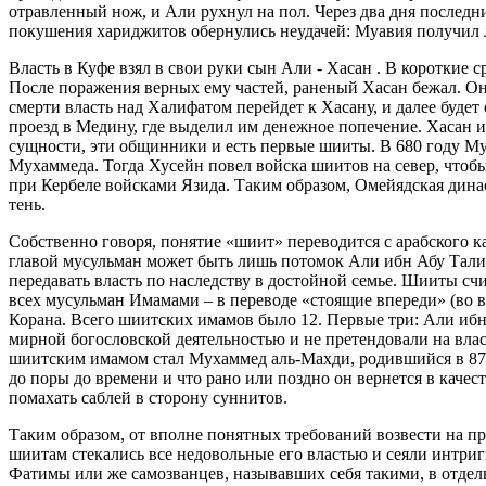
отравленный нож, и Али рухнул на пол. Через два дня последн
покушения хариджитов обернулись неудачей: Муавия получил л
Власть в Куфе взял в свои руки сын Али - Хасан . В короткие 
После поражения верных ему частей, раненый Хасан бежал. О
смерти власть над Халифатом перейдет к Хасану, и далее буде
проезд в Медину, где выделил им денежное попечение. Хасан и
сущности, эти общинники и есть первые шииты. В 680 году Му
Мухаммеда. Тогда Хусейн повел войска шиитов на север, чтобы
при Кербеле войсками Язида. Таким образом, Омейядская дина
тень.
Собственно говоря, понятие «шиит» переводится с арабского к
главой мусульман может быть лишь потомок Али ибн Абу Талиб
передавать власть по наследству в достойной семье. Шииты с
всех мусульман Имамами – в переводе «стоящие впереди» (во
Корана. Всего шиитских имамов было 12. Первые три: Али ибн
мирной богословской деятельностью и не претендовали на вла
шиитским имамом стал Мухаммед аль-Махди, родившийся в 874 
до поры до времени и что рано или поздно он вернется в каче
помахать саблей в сторону суннитов.
Таким образом, от вполне понятных требований возвести на 
шиитам стекались все недовольные его властью и сеяли интриг
Фатимы или же самозванцев, называвших себя такими, в отде