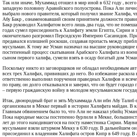
Так или иначе, Мухаммад отошел в мир иной в 632 году , всег
западную половину Аравийского полуострова. Пока Али лично
выбрало нового правителя, который получил звание Халифа, чт
Абу Бакр , ознаменовавший своим принятием должности прави
Бакр руководил Халифатом всего лишь два года, что не помеша
годах сумел присоединить к Халифату земли Египта, Сирии и 
окончательно разгромил Персидскую Империю Сасанидов. При н
предавался излишней роскоши, создавая пропасть между приб
мусульман. К тому же Усман назначал на высшие руководящие 
постепенный процесс скатывания Арабского Халифата из воен
сыном первого халифа, сумели взять в осаду богатый дом Усман
Поскольку никто из заговорщиков не обладал необходимым авт
всех трех Халифах, прививших до него. Во избежание раскола
ответственно выполнял поручения праведных Халифов и всячес
по праву, он долго отказывался и заверял, что он будет гораз
– первую гражданскую войну в молодом мусульманском государ
Итак, двоюродный брат и зять Мухаммада Али ибн Абу Талиб 
организовали в Мекке первый в истории Халифата майдан. В к
Главным обвинением было то, что Али не наказал убийц Усмана
Пока народные массы постепенно бурлили в Мекке, большинст
лет до этого находившегося на посту наместника Сирии. Маув
мусульмане взяли штурмом Мекку в 630 году. В дальнейшем он 
присоединил к владениям Халифата остров Кипр в 649 году. В 