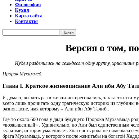
Философия
Кухня
Карта сайта
Контакты
Версия о том, п
Иудеи разделились на семьдесят одну группу, христиане р
Пророк Мухаммед.
Глава I. Краткое жизнеописание Али ибн Абу Тал
Я думаю, вы хоть раз в жизни интересовались, так за что эти 
всего лишь прочитать одну трагическую историю из глубины в
разногласие, имя которому – Али ибн Абу Талиб .
Где-то около 600 года у дяди будущего Пророка Мухаммада роди
«возвышенный» . Удивительно, но Али был единственным чело
культами, история умалчивает. Знатность рода не помешала сем
брата Мухаммада, у которого после женитьбы на богатой Хадид