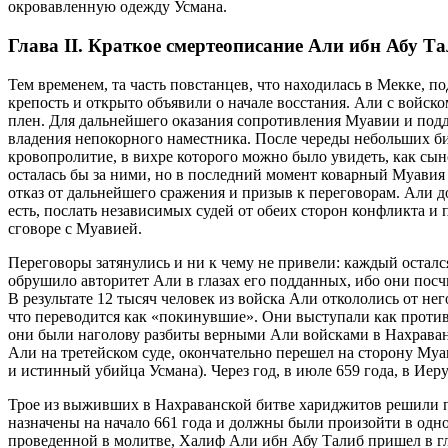
окровавленную одежду Усмана.
Глава II. Краткое смертеописание Али ибн Абу 
Тем временем, та часть повстанцев, что находилась в Мекке, 
крепость и открыто объявили о начале восстания. Али с войск
плен. Для дальнейшего оказания сопротивления Муавии и подд
владения непокорного наместника. После череды небольших би
кровопролитие, в вихре которого можно было увидеть, как сын
осталась бы за ними, но в последний момент коварный Муавия
отказ от дальнейшего сражения и призыв к переговорам. Али д
есть, послать независимых судей от обеих сторон конфликта 
сговоре с Муавией.
Переговоры затянулись и ни к чему не привели: каждый осталс
обрушило авторитет Али в глазах его подданных, ибо они посч
В результате 12 тысяч человек из войска Али откололись от не
что переводится как «покинувшие». Они выступали как против
они были наголову разбиты верными Али войсками в Нахраванс
Али на третейском суде, окончательно перешел на сторону Муа
и истинный убийца Усмана). Через год, в июле 659 года, в И
Трое из выживших в Нахраванской битве хариджитов решили п
назначены на начало 661 года и должны были произойти в одно
проведенной в молитве, Халиф Али ибн Абу Талиб пришел в гл