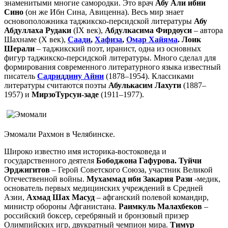
знаменитыми многие самородки. Это врач
Абу Али ибни
Сино
(он же Ибн Сина, Авиценна). Весь мир знает
основоположника таджикско-персидской литературы
Абу
Абдуллаха Рудаки
(IX век),
Абдулкасима Фирдоуси
– автора
Шахнаме (X век),
Саади
,
Хафиза
,
Омар Хайяма
. Лоик
Шерали
– таджикский поэт, иранист, одна из основных
фигур таджикско-персидской литературы. Много сделал для
формирования современного литературного языка известный
писатель
Садриддину Айни
(1878–1954). Классиками
литературы считаются поэты
Абулькасим Лахути
(1887–
1957) и
МирзоТурсун-заде
(1911–1977).
Эмомали Рахмон в Челябинске.
Широко известно имя историка-востоковеда и
государственного деятеля
Бободжона Гафурова. Туйчи
Эрджигитов
– Герой Советского Союза, участник Великой
Отечественной войны.
Мухаммад ибн Закария Рази
-медик,
основатель первых медицинских учреждений в Средней
Азии,
Ахмад Шах Масуд
– афганский полевой командир,
министр обороны Афганистана.
Раимкуль Малахбеков
–
российский боксер, серебряный и бронзовый призер
Олимпийских игр, двукратный чемпион мира.
Тимур