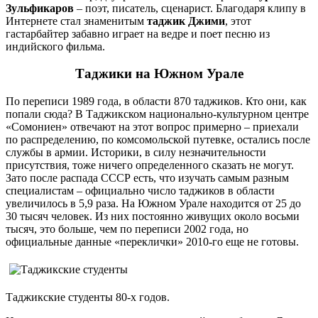
Зульфикаров
– поэт, писатель, сценарист. Благодаря клипу в
Интернете стал знаменитым
таджик Джими
, этот
гастарбайтер забавно играет на ведре и поет песню из
индийского фильма.
Таджики на Южном Урале
По переписи 1989 года, в области 870 таджиков. Кто они, как
попали сюда? В Таджикском национально-культурном центре
«Сомониен» отвечают на этот вопрос примерно – приехали
по распределению, по комсомольской путевке, остались после
службы в армии. Историки, в силу незначительности
присутствия, тоже ничего определенного сказать не могут.
Зато после распада СССР есть, что изучать самым разным
специалистам – официально число таджиков в области
увеличилось в 5,9 раза. На Южном Урале находится от 25 до
30 тысяч человек. Из них постоянно живущих около восьми
тысяч, это больше, чем по переписи 2002 года, но
официальные данные «переклички» 2010-го еще не готовы.
Таджикские студенты 80-х годов.