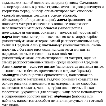
таджикских тканей являются:
зандона
(в эпоху Саманидов
экспортировалась в разные страны‚ имела гладкокрашенную и
узорчатую форму‚ иногда орнаментировалась способом
узловой перевязки‚ легшим в основу абровой,
облакоподобной, орнаментации);
алоча
(разноцветная
полосатая материя из шелка и хлопка, ее поверхность
переливается и мерцает);
бекасам
(многоцветная
полушелковая материя, орнамент – полосатый, узорчатый);
парча
(шелковая материя‚ известная во всем мире); карбос
(хлопчатобумажная материя‚ самый распространенный вид
ткани в Средней Азии);
шохи-камус
(шелковая ткань‚ очень
плотная, с богатым рисунком, используется для шитья
парадных платьев и головных платков);
чит
(хлопчатобумажная, орнаментированная материя‚ одна из
самых распространенных тканей среди населения Средней
Азии);
зардузи – золотое шитье
(используется два вида ниток
– золотистые и белые, применяется в отделке бархата);
заминдузи
(разноцветная орнаментация, нанесенная по
площади всего материала);
гулдузи
(орнамент создается на
основе рисунка‚ нанесенного на материал, этим способом
вышиваются халаты‚ чапаны, туфли для невесты‚ боскат‚
тюбетейки‚ украшения для лошадей, чаще всего используется
в современном золотом шитье);
абрбанды
(набойка или
набивка, наносится способом печатания рисунков на готовый
материал).