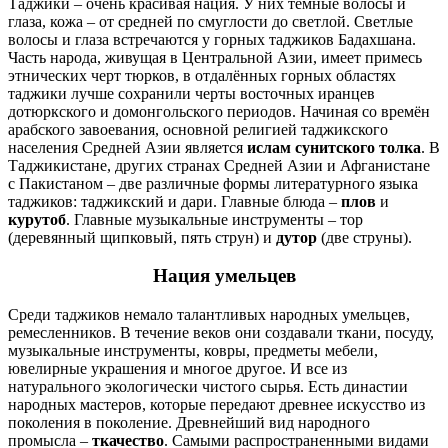
Таджики – очень красивая нация. У них тёмные волосы и
глаза, кожа – от средней по смуглости до светлой. Светлые
волосы и глаза встречаются у горных таджиков Бадахшана.
Часть народа, живущая в Центральной Азии, имеет примесь
этнических черт тюрков, в отдалённых горных областях
таджики лучше сохранили черты восточных иранцев
дотюркского и домонгольского периодов. Начиная со времён
арабского завоевания, основной религией таджикского
населения Средней Азии является
ислам сунитского толка
. В
Таджикистане, других странах Средней Азии и Афганистане
с Пакистаном – две различные формы литературного языка
таджиков: таджикский и дари. Главные блюда –
плов
и
курутоб
. Главные музыкальные инструменты – тор
(деревянный щипковый, пять струн) и
дутор
(две струны).
Нация умельцев
Среди таджиков немало талантливых народных умельцев,
ремесленников. В течение веков они создавали ткани, посуду,
музыкальные инструменты, ковры, предметы мебели,
ювелирные украшения и многое другое. И все из
натурального экологически чистого сырья. Есть династии
народных мастеров, которые передают древнее искусство из
поколения в поколение. Древнейший вид народного
промысла –
ткачество
. Самыми распространенными видами