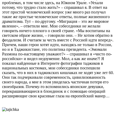
проблемах, в том числе здесь, на Южном Урале. «Уехали
потому, что трудно стало жить?» – спрашивал я. В ответ на
этот простой человеческий вопрос уже много раз получал
такие же простые человеческие ответы, полные жизненного
драматизма. Тут – по-другому. «Миграция – это же мировое
явление», – ответили мне. Мои собеседники не желали
говорить ничего плохого о своей стране. «Мы воспитаны на
светском образе жизни, – говорили они. – Не хотим обратно в
феодализм. И считаем за честь вместе с Россией идти вперед».
Причем, наши герои хотят идти, находясь не только в России,
но и в Таджикистане, это политика президента. «Эмомали
Рахмона по-настоящему уважают?» – спрашивал я «чисто по-
российски» и видел недоумение. Мол, а как же иначе?! Я
показал найденные в Интернете фотографии таджиков в
национальных костюмах, мои собеседники поспешили
сказать, что в них в таджикских кишлаках не ходят уже лет 60.
Они так подчеркивали современность, цивилизованность
своего народа, а мне в этом увиделась частичная потеря его
своеобразия. Почему-то вспомнились японские девушки,
перекрашивающиеся в блондинок и с помощью операций
расширяющие свои красивые глаза на европейский манер…