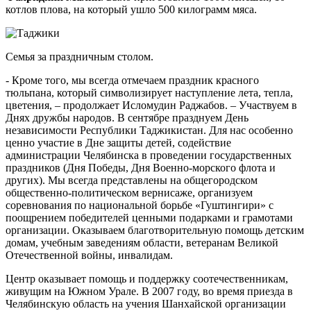
котлов плова, на который ушло 500 килограмм мяса.
Семья за праздничным столом.
- Кроме того, мы всегда отмечаем праздник красного
тюльпана, который символизирует наступление лета, тепла,
цветения, – продолжает Исломудин Раджабов. – Участвуем в
Днях дружбы народов. В сентябре празднуем День
независимости Республики Таджикистан. Для нас особенно
ценно участие в Дне защиты детей, содействие
администрации Челябинска в проведении государственных
праздников (Дня Победы, Дня Военно-морского флота и
других). Мы всегда представлены на общегородском
общественно-политическом вернисаже, организуем
соревнования по национальной борьбе «Гуштингири» с
поощрением победителей ценными подарками и грамотами
организации. Оказываем благотворительную помощь детским
домам, учебным заведениям области, ветеранам Великой
Отечественной войны, инвалидам.
Центр оказывает помощь и поддержку соотечественникам,
живущим на Южном Урале. В 2007 году, во время приезда в
Челябинскую область на учения Шанхайской организации