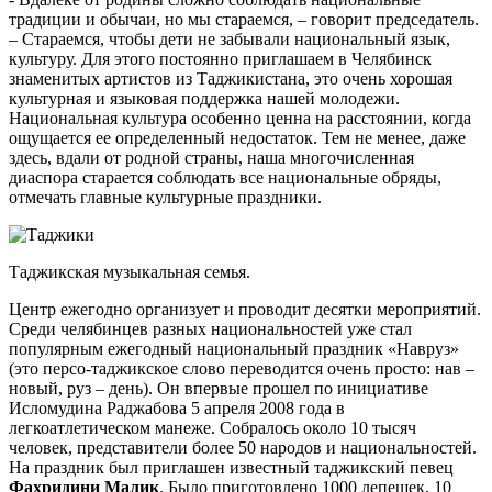
традиции и обычаи, но мы стараемся, – говорит председатель.
– Стараемся, чтобы дети не забывали национальный язык,
культуру. Для этого постоянно приглашаем в Челябинск
знаменитых артистов из Таджикистана, это очень хорошая
культурная и языковая поддержка нашей молодежи.
Национальная культура особенно ценна на расстоянии, когда
ощущается ее определенный недостаток. Тем не менее, даже
здесь, вдали от родной страны, наша многочисленная
диаспора старается соблюдать все национальные обряды,
отмечать главные культурные праздники.
Таджикская музыкальная семья.
Центр ежегодно организует и проводит десятки мероприятий.
Среди челябинцев разных национальностей уже стал
популярным ежегодный национальный праздник «Навруз»
(это персо-таджикское слово переводится очень просто: нав –
новый, руз – день). Он впервые прошел по инициативе
Исломудина Раджабова 5 апреля 2008 года в
легкоатлетическом манеже. Собралось около 10 тысяч
человек, представители более 50 народов и национальностей.
На праздник был приглашен известный таджикский певец
Фахридини Малик
. Было приготовлено 1000 лепешек, 10