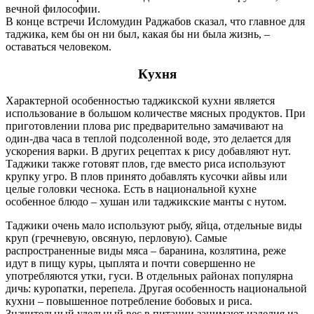
вечной философии.
В конце встречи Исломудин Раджабов сказал, что главное для
таджика, кем бы он ни был, какая бы ни была жизнь, –
оставаться человеком.
Кухня
Характерной особенностью таджикской кухни является
использование в большом количестве мясных продуктов. При
приготовлении плова рис предварительно замачивают на
один-два часа в теплой подсоленной воде, это делается для
ускорения варки. В других рецептах к рису добавляют нут.
Таджики также готовят плов, где вместо риса используют
крупку угро. В плов принято добавлять кусочки айвы или
целые головки чеснока. Есть в национальной кухне
особенное блюдо – хушан или таджикские манты с нутом.
Таджики очень мало используют рыбу, яйца, отдельные виды
круп (гречневую, овсяную, перловую). Самые
распространенные виды мяса – баранина, козлятина, реже
идут в пищу куры, цыплята и почти совершенно не
употребляются утки, гуси. В отдельных районах популярна
дичь: куропатки, перепела. Другая особенность национальной
кухни – повышенное потребление бобовых и риса.
Значительный удельный вес в питании занимают изделия из