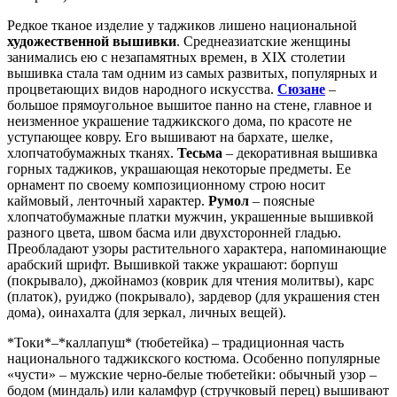
Редкое тканое изделие у таджиков лишено национальной
художественной вышивки
. Среднеазиатские женщины
занимались ею с незапамятных времен, в XIX столетии
вышивка стала там одним из самых развитых, популярных и
процветающих видов народного искусства.
Сюзане
–
большое прямоугольное вышитое панно на стене, главное и
неизменное украшение таджикского дома, по красоте не
уступающее ковру. Его вышивают на бархате‚ шелке‚
хлопчатобумажных тканях.
Тесьма
– декоративная вышивка
горных таджиков, украшающая некоторые предметы. Ее
орнамент по своему композиционному строю носит
каймовый‚ ленточный характер.
Румол
– поясные
хлопчатобумажные платки мужчин, украшенные вышивкой
разного цвета, швом басма или двухсторонней гладью.
Преобладают узоры растительного характера‚ напоминающие
арабский шрифт. Вышивкой также украшают: борпуш
(покрывало)‚ джойнамоз (коврик для чтения молитвы)‚ карс
(платок)‚ руиджо (покрывало)‚ зардевор (для украшения стен
дома)‚ оинахалта (для зеркал‚ личных вещей).
*Токи*–*каллапуш* (тюбетейка) – традиционная часть
национального таджикского костюма. Особенно популярные
«чусти» – мужские черно-белые тюбетейки: обычный узор –
бодом (миндаль) или каламфур (стручковый перец) вышивают