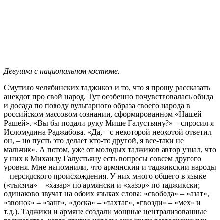
Девушка с национальном костюме.
Смутило челябинских таджиков и то, что я прошу рассказать
анекдот про свой народ. Тут особенно почувствовалась обида
и досада по поводу вульгарного образа своего народа в
российском массовом сознании, сформированном «Нашей
Рашей». «Вы бы подали руку Мише Галустьяну?» – спросил я
Исломудина Раджабова. «Да, – с некоторой неохотой ответил
он, – но пусть это делает кто-то другой, я все-таки не
мальчик». А потом, уже от молодых таджиков автор узнал, что
у них к Михаилу Галустьяну есть вопросы совсем другого
уровня. Мне напомнили, что армянский и таджикский народы
– персидского происхождения. У них много общего в языке
(«тысяча» – «хазар» по армянски и «хазор» по таджикски;
одинаково звучат на обоих языках слова: «свобода» – «азат»,
«звонок» – «занг», «доска» – «тахтаг», «гвозди» – «мех» и
т.д.). Таджики и армяне создали мощные централизованные