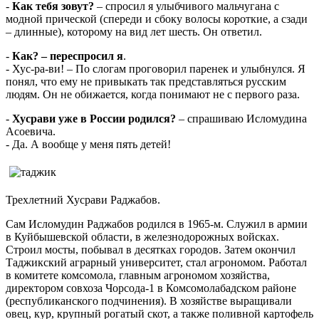
-
Как тебя зовут?
– спросил я улыбчивого мальчугана с
модной прической (спереди и сбоку волосы короткие, а сзади
– длинные), которому на вид лет шесть. Он ответил.
-
Как? – переспросил я
.
- Хус-ра-ви! – По слогам проговорил паренек и улыбнулся. Я
понял, что ему не привыкать так представляться русским
людям. Он не обижается, когда понимают не с первого раза.
-
Хусрави уже в России родился?
– спрашиваю Исломудина
Асоевича.
- Да. А вообще у меня пять детей!
Трехлетний Хусрави Раджабов.
Сам Исломудин Раджабов родился в 1965-м. Служил в армии
в Куйбышевской области, в железнодорожных войсках.
Строил мосты, побывал в десятках городов. Затем окончил
Таджикский аграрный университет, стал агрономом. Работал
в комитете комсомола, главным агрономом хозяйства,
директором совхоза Чорсода-1 в Комсомолабадском районе
(республиканского подчинения). В хозяйстве выращивали
овец, кур, крупный рогатый скот, а также поливной картофель