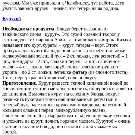
русском. Мы уже привыкли к Челябинску, тут работа, дети
учатся, заводят друзей – значит, это теперь наша родина.
Курутоб
Необходимые продукты
. Блюдо берет название от
таджикского слова «курут». Это сухой соленый творог у
скотоводческих народов Азии, заготавливается впрок. Казахи
называют его курт, буряты – хурут, татары – корт. Этого
продукта для курутоба надо полстакана, потребуется также
мелкорубленый зеленый лук – 2 ст. ложки, лук репчатый – 1
шт., помидоры – 2 шт., сладкий перец – 2 шт., сливочное
масло – 4 ст. ложки, мелкорубленные зелень петрушки и
укропа – по 2 ст. ложки, лепешка
фатыр
(из слоеного теста) –
1 шт., перец красный молотый, соль по вкусу.
Приготовление
. Курут развести теплой кипяченой водой до
консистенции густой сметаны, посолить, поперчить и довести
до кипения. Выложить курут на середину блюда, вокруг
разложить букетами тонко нашинкованный репчатый и
зеленый лук, нарезанные кружками помидоры, нарезанный
кольцами сладкий перец, мелкорубленную зелень.
Свежеиспеченный фатыр разломать на очень мелкие кусочки
и уложить на курут, полить горячим маслом. Курутоб – очень
сытное и вкусное блюдо, оно готовится для уважаемых
гостей.