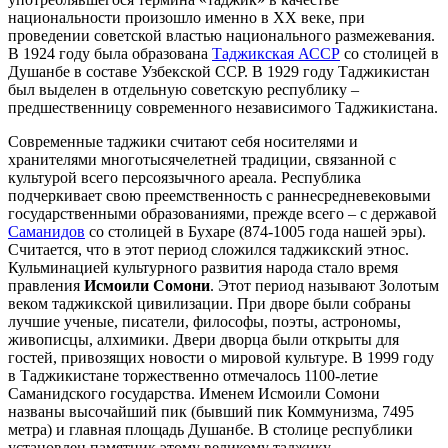
национальности произошло именно в XX веке, при
проведении советской властью национального размежевания.
В 1924 году была образована
Таджикская АССР
со столицей в
Душанбе в составе Узбекской ССР. В 1929 году Таджикистан
был выделен в отдельную советскую республику –
предшественницу современного независимого Таджикистана.
Современные таджики считают себя носителями и
хранителями многотысячелетней традиции, связанной с
культурой всего персоязычного ареала. Республика
подчеркивает свою преемственность с раннесредневековыми
государственными образованиями, прежде всего – с державой
Саманидов
со столицей в Бухаре (874-1005 года нашей эры).
Считается, что в этот период сложился таджикский этнос.
Кульминацией культурного развития народа стало время
правления
Исмоили Сомони
. Этот период называют Золотым
веком таджикской цивилизации. При дворе были собраны
лучшие ученые, писатели, философы, поэты, астрономы,
живописцы, алхимики. Двери дворца были открыты для
гостей, привозящих новости о мировой культуре. В 1999 году
в Таджикистане торжественно отмечалось 1100-летие
Саманидского государства. Именем Исмоили Сомони
названы высочайший пик (бывший пик Коммунизма, 7495
метра) и главная площадь Душанбе. В столице республики
установлен памятник этому великому таджику.