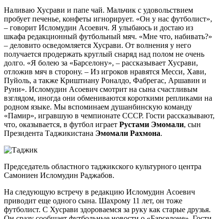
Наливаю Хусрави и папе чай. Мальчик с удовольствием
пробует печенье, конфеты игнорирует. «Он у нас футболист»,
– говорит Исломудин Асоевич. Я улыбаюсь и достаю из
шкафа редакционный футбольный мяч. «Мне что, набивать?»
– деловито осведомляется Хусрави. От волнения у него
получается продержать круглый снаряд над полом не очень
долго. «Я болею за «Барселону», – рассказывает Хусрави,
отложив мяч в сторону. – Из игроков нравятся Месси, Хави,
Пуйоль, а также Криштиану Роналдо, Фабрегас, Аршавин и
Руни». Исломудин Асоевич смотрит на сына счастливым
взглядом, иногда они обмениваются короткими репликами на
родном языке. Мы вспоминаем душанбинскую команду
«Памир», игравшую в чемпионате СССР. Гости рассказывают,
что, оказывается, в футбол играет
Рустами Эмомали
, сын
Президента Таджикистана
Эмомали Рахмона
.
Председатель областного таджикского культурного центра
Самониен Исломудин Раджабов.
На следующую встречу в редакцию Исломудин Асоевич
приводит еще одного сына. Шахрому 11 лет, он тоже
футболист. С Хусрави здороваемся за руку как старые друзья.
Он сразу сообщает футбольные новости о «Барселоне». Гости