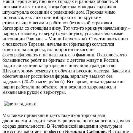
Наши герои живут во всех городах и районах области. Я
познакомился с ними, когда бригада молодых таджиков
штукатурила соседний с редакцией дом. Проходя мимо,
поразился, как лихо они взбираются по хрупким
строительным лесам и работают без всякой страховки.
Заговорил со стоящим внизу. Тот что-то крикнул начальнику –
парню, стоящему наверху (я улыбнулся, услышав знакомые
интонации Равшана – Миши Галустьяна). Спустившись вниз
с ловкостью Тарзана, начальник (бригадир) согласился
ответить на вопросы, но попросил никого не
фотографировать и не называть его фамилии. Оказалось, что
большинство ребят из бригады с детства живут в России,
родители купили квартиры, все получили гражданство.
Штукатурному ремеслу их обучили русские мастера. Заказами
обеспечивает российская фирма, зарплату выдают без
задержек (20-25 тысяч рублей). Все время, пока таджикские
парни работали на объекте, они вежливо здоровались и
махали мне рукой с верхотуры.
Мы также привыкли видеть таджиков торговцами,
дворниками и водителями маршруток, но их много и в других
сферах деятельности. В Челябинской академии культуры и
искусства работает профессор
Бозорали Сафаров
. В столице