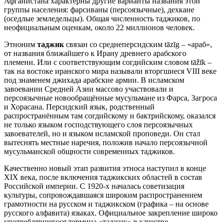
Афганистана характерны другие варианты названия этой
группы населения: фарсиваны (персоязычные), дехкане
(оседлые земледельцы). Общая численность таджиков, по
неофициальным оценкам, около 22 миллионов человек.
Этноним
таджик
связан со среднеперсидским tāzīg – «араб»,
от названия ближайшего к Ирану древнего арабского
племени. Или с соответствующим согдийским словом tāžīk –
так на востоке иранского мира называли вторгшиеся VIII веке
под знаменем джихада арабские армии. В исламском
завоевании Средней Азии массово участвовали и
персоязычные новообращённые мусульмане из Фарса, Загроса
и Хорасана. Персидский язык, родственный
распространённым там согдийскому и бактрийскому, оказался
не только языком господствующего слоя персоязычных
завоевателей, но и языком исламской проповеди. Он стал
вытеснять местные наречия, положив начало персоязычной
мусульманской общности современных таджиков.
Качественно новый этап развития этноса наступил в конце
XIX века, после включения таджикских областей в состав
Российской империи. С 1920-х началась советизация
культуры, сопровождавшаяся широким распространением
грамотности на русском и таджикском (графика – на основе
русского алфавита) языках. Официальное закрепление широко
употреблявшегося термина «таджик» в качестве