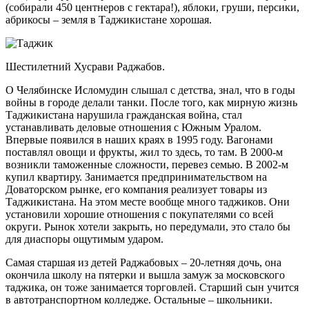
(собирали 450 центнеров с гектара!), яблоки, груши, персики,
абрикосы – земля в Таджикистане хорошая.
Шестилетний Хусрави Раджабов.
О Челябинске Исломудин слышал с детства, знал, что в годы
войны в городе делали танки. После того, как мирную жизнь
Таджикистана нарушила гражданская война, стал
устанавливать деловые отношения с Южным Уралом.
Впервые появился в наших краях в 1995 году. Вагонами
поставлял овощи и фрукты, жил то здесь, то там. В 2000-м
возникли таможенные сложности, перевез семью. В 2002-м
купил квартиру. Занимается предпринимательством на
Доваторском рынке, его компания реализует товары из
Таджикистана. На этом месте вообще много таджиков. Они
установили хорошие отношения с покупателями со всей
округи. Рынок хотели закрыть, но передумали, это стало бы
для диаспоры ощутимым ударом.
Самая старшая из детей Раджабовых – 20-летняя дочь, она
окончила школу на пятерки и вышла замуж за московского
таджика, он тоже занимается торговлей. Старший сын учится
в автотранспортном колледже. Остальные – школьники.