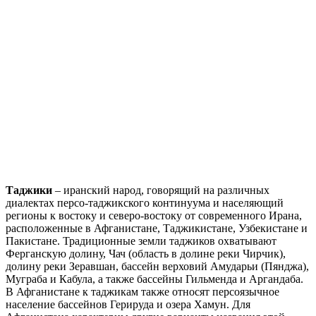
Таджики
– иранский народ, говорящий на различных
диалектах персо-таджикского континуума и населяющий
регионы к востоку и северо-востоку от современного Ирана,
расположенные в Афганистане, Таджикистане, Узбекистане и
Пакистане. Традиционные земли таджиков охватывают
Ферганскую долину, Чач (область в долине реки Чирчик),
долину реки Зеравшан, бассейн верховий Амударьи (Пянджа),
Муграба и Кабула, а также бассейны Гильменда и Аргандаба.
В Афганистане к таджикам также относят персоязычное
население бассейнов Герируда и озера Хамун. Для