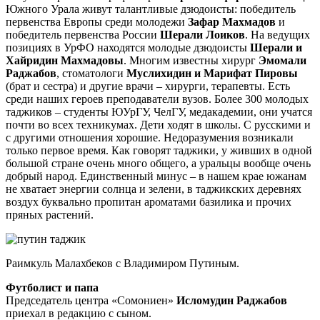
Южного Урала живут талантливые дзюдоисты: победитель
первенства Европы среди молодежи
Зафар Махмадов
и
победитель первенства России
Шерали Лоиков
. На ведущих
позициях в УрФО находятся молодые дзюдоисты
Шерали и
Хайридин Махмадовы
. Многим известны хирург
Эмомали
Раджабов
, стоматологи
Муслихидин и Марифат Пировы
(брат и сестра) и другие врачи – хирурги, терапевты. Есть
среди наших героев преподаватели вузов. Более 300 молодых
таджиков – студенты ЮУрГУ, ЧелГУ, медакадемии, они учатся
почти во всех техникумах. Дети ходят в школы. С русскими и
с другими отношения хорошие. Недоразумения возникали
только первое время. Как говорят таджики, у живших в одной
большой стране очень много общего, а уральцы вообще очень
добрый народ. Единственный минус – в нашем крае южанам
не хватает энергии солнца и зелени, в таджикских деревнях
воздух буквально пропитан ароматами базилика и прочих
пряных растений.
Раимкуль Малахбеков с Владимиром Путиным.
Футболист и папа
Председатель центра «Сомониен»
Исломудин Раджабов
приехал в редакцию с сыном.