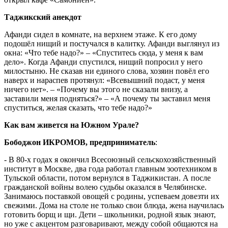
Таджикский анекдот
Афанди сидел в комнате, на верхнем этаже. К его дому
подошёл нищий и постучался в калитку. Афанди выглянул из
окна: «Что тебе надо?» – «Спуститесь сюда, у меня к вам
дело». Когда Афанди спустился, нищий попросил у него
милостыню. Не сказав ни единого слова, хозяин повёл его
наверх и нараспев протянул: «Всевышний подаст, у меня
ничего нет». – «Почему вы этого не сказали внизу, а
заставили меня подняться?» – «А почему ты заставил меня
спуститься, желая сказать, что тебе надо?»
Как вам живется на Южном Урале?
Бободжон ИКРОМОВ, предприниматель
:
- В 80-х годах я окончил Всесоюзный сельскохозяйственный
институт в Москве, два года работал главным зоотехником в
Тульской области, потом вернулся в Таджикистан. А после
гражданской войны волею судьбы оказался в Челябинске.
Занимаюсь поставкой овощей с родины, успеваем довезти их
свежими. Дома на столе не только свои блюда, жена научилась
готовить борщ и щи. Дети – школьники, родной язык знают,
но уже с акцентом разговаривают, между собой общаются на