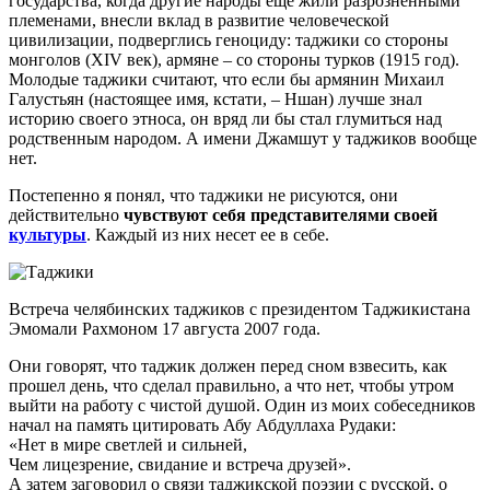
государства, когда другие народы еще жили разрозненными
племенами, внесли вклад в развитие человеческой
цивилизации, подверглись геноциду: таджики со стороны
монголов (XIV век), армяне – со стороны турков (1915 год).
Молодые таджики считают, что если бы армянин Михаил
Галустьян (настоящее имя, кстати, – Ншан) лучше знал
историю своего этноса, он вряд ли бы стал глумиться над
родственным народом. А имени Джамшут у таджиков вообще
нет.
Постепенно я понял, что таджики не рисуются, они
действительно
чувствуют себя представителями своей
культуры
. Каждый из них несет ее в себе.
Встреча челябинских таджиков с президентом Таджикистана
Эмомали Рахмоном 17 августа 2007 года.
Они говорят, что таджик должен перед сном взвесить, как
прошел день, что сделал правильно, а что нет, чтобы утром
выйти на работу с чистой душой. Один из моих собеседников
начал на память цитировать Абу Абдуллаха Рудаки:
«Нет в мире светлей и сильней,
Чем лицезрение, свидание и встреча друзей».
А затем заговорил о связи таджикской поэзии с русской, о