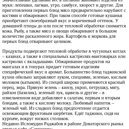
муки: лепешки, лагман, угро, самбусе, хворост и другие. Для
приготовления первых блюд мясо предварительно нарубают с
костями и обжаривают. При таком способе готовые кушанья
приобретают своеобразный вкус и коричневый оттенок. У
домашней птицы до или после тепловой обработки снимается
кожа. Рыбу, а также мясо и овощи обжаривают в большом
количестве раскаленного жира. Картофель и морковь для
первых блюд отваривают целиком.
Продукты подвергают тепловой обработке в чугунных котлах
– казанах, а также в специальных кастрюлях-мантоварках или
кастрюлях с вкладышами. Обжаривание продуктов на
мангалах и в тонурах придает готовым изделиям
специфический вкус и аромат. Большинство блюд таджикской
кухни обильно заправляют луком, специями, зеленью, кислым
молоком (катыком). Из специй широко применяются красный
перец, зира. Пряную зелень – кинзу, укроп, петрушку, мяту,
райхон (базилик), зеленый лук, щавель и другие – в
измельченном виде добавляют к салатам, первым и вторым
блюдам, а также к кислому молоку. Любимый напиток –
зеленый чай. Из сладких блюд предпочтение отдается
освежающим фруктовым шербетам. Едят таджики, сидя на
курпаче, вокруг низких столиков.
Недавно Исломудин Раджабов в районе Доваторского рынка
открыл кафе «Самониен».