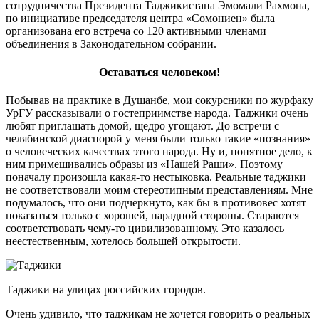
сотрудничества Президента Таджикистана Эмомали Рахмона,
по инициативе председателя центра «Сомониен» была
организована его встреча со 120 активными членами
объединения в Законодательном собрании.
Оставаться человеком!
Побывав на практике в Душанбе, мои сокурсники по журфаку
УрГУ рассказывали о гостеприимстве народа. Таджики очень
любят приглашать домой, щедро угощают. До встречи с
челябинской диаспорой у меня были только такие «познания»
о человеческих качествах этого народа. Ну и, понятное дело, к
ним примешивались образы из «Нашей Раши». Поэтому
поначалу произошла какая-то нестыковка. Реальные таджики
не соответствовали моим стереотипным представлениям. Мне
подумалось, что они подчеркнуто, как бы в противовес хотят
показаться только с хорошей, парадной стороны. Стараются
соответствовать чему-то цивилизованному. Это казалось
неестественным, хотелось большей открытости.
Таджики на улицах российских городов.
Очень удивило, что таджикам не хочется говорить о реальных