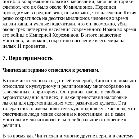
погибло во время монгольских завоеваний, многие историки
считают, что их было около 40 миллионов. Переписи,
проводимые в средние века, показывают, что население Китая
резко сократилось на десятки миллионов человек во время
жизни хана, и ученые подсчитали, что он, возможно, убил
около трех четвертей населения современного Ирана во время
его войны с Империей Хорезмидов. В итоге нашествие
монголов, возможно, сократило население всего мира на
целых 11 процентов.
7. Веротерпимость
Чингисхан терпимо относился к религиям.
В отличие от многих создателей империй, Чингисхан лояльно
относился к культурному и религиозному многообразию на
завоеванных территориях. Он принял законы о свободе
вероисповедания для всех, и даже предоставил налоговые
льготы для церемониальных мест различных культов. Эта
толерантность имела политическую подоплеку - хан знал, что
счастливые люди менее склонны к восстаниям, да и сами
монголы имели исключительно либеральное отношение к
религии.
В то время как Чингисхан и многие другие верили в систему