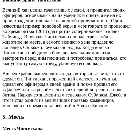
Великий хан ценил талантливых людей, и продвигал своих
офицеров, основываясь на их умениях и опыте, а не на их
происхождении или даже на личной привязанности. Один
известный пример подобной веры в меритократию произошел
во время битвы 1201 года против соперничающего клана
Тайчигуд. В лошадь Чингисхана попала стрела, убив
животное на месте, а самого великого хана придавило
лошадью. Он выжил буквально чудом. Когда войско
Чингисхана победило в бою, военачальник приказал
выстроить перед ним пленных и потребовал признаться, кто
выпустил ту самую стрелу, убившую его лошадь.
Вперед храбро вышел один солдат, который заявил, что это
сделал он. Чингисхан, пораженный смелостью лучника,
сделал его офицером в своей армии и позже прозвал его
«Джебе» или «стрелой» в честь их первой встречи на поле
битвы. Наряду со знаменитым генералом Субутаем, Джебе в
итоге стал одним из величайших полевых командиров
монголов во время их завоеваний в Азии и Европе.
5. Месть
Месть Чингисхана.