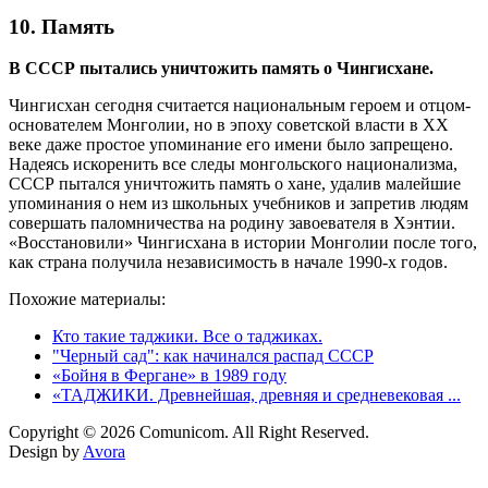
10. Память
В СССР пытались уничтожить память о Чингисхане.
Чингисхан сегодня считается национальным героем и отцом-
основателем Монголии, но в эпоху советской власти в XX
веке даже простое упоминание его имени было запрещено.
Надеясь искоренить все следы монгольского национализма,
СССР пытался уничтожить память о хане, удалив малейшие
упоминания о нем из школьных учебников и запретив людям
совершать паломничества на родину завоевателя в Хэнтии.
«Восстановили» Чингисхана в истории Монголии после того,
как страна получила независимость в начале 1990-х годов.
Похожие материалы:
Кто такие таджики. Все о таджиках.
"Черный сад": как начинался распад СССР
«Бойня в Фергане» в 1989 году
«ТАДЖИКИ. Древнейшая, древняя и средневековая ...
Copyright © 2026 Comunicom. All Right Reserved.
Design by
Avora