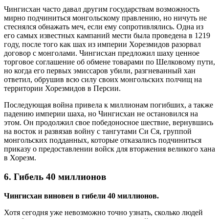
Чингисхан часто давал другим государствам возможность
мирно подчиниться монгольскому правлению, но ничуть не
стеснялся обнажать меч, если ему сопротивлялись. Одна из
его самых известных кампаний мести была проведена в 1219
году, после того как шах из империи Хорезмидов разорвал
договор с монголами. Чингисхан предложил шаху ценное
торговое соглашение об обмене товарами по Шелковому пути,
но когда его первых эмиссаров убили, разгневанный хан
ответил, обрушив всю силу своих монгольских полчищ на
территории Хорезмидов в Персии.
Последующая война привела к миллионам погибших, а также
падению империи шаха, но Чингисхан не остановился на
этом. Он продолжил свое победоносное шествие, вернувшись
на восток и развязав войну с тангутами Си Ся, группой
монгольских подданных, которые отказались подчиниться
приказу о предоставлении войск для вторжения великого хана
в Хорезм.
6. Гибель 40 миллионов
Чингисхан виновен в гибели 40 миллионов.
Хотя сегодня уже невозможно точно узнать, сколько людей