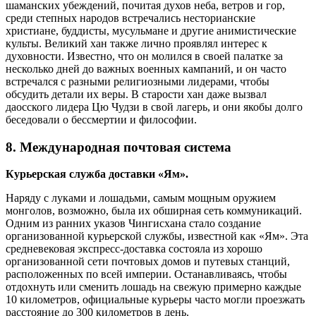
шаманских убеждений, почитая духов неба, ветров и гор,
среди степных народов встречались несторианские
христиане, буддисты, мусульмане и другие анимистические
культы. Великий хан также лично проявлял интерес к
духовности. Известно, что он молился в своей палатке за
несколько дней до важных военных кампаний, и он часто
встречался с разными религиозными лидерами, чтобы
обсудить детали их веры. В старости хан даже вызвал
даосского лидера Цю Чудзи в свой лагерь, и они якобы долго
беседовали о бессмертии и философии.
8. Международная почтовая система
Курьерская служба доставки «Ям».
Наряду с луками и лошадьми, самым мощным оружием
монголов, возможно, была их обширная сеть коммуникаций.
Одним из ранних указов Чингисхана стало создание
организованной курьерской службы, известной как «Ям». Эта
средневековая экспресс-доставка состояла из хорошо
организованной сети почтовых домов и путевых станций,
расположенных по всей империи. Останавливаясь, чтобы
отдохнуть или сменить лошадь на свежую примерно каждые
10 километров, официальные курьеры часто могли проезжать
расстояние до 300 километров в день.