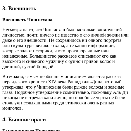
3. Внешность
Внешность Чингисхана.
Несмотря на то, что Чингисхан был настолько влиятельной
личностью, почти ничего не известно о его личной жизни или
даже о его внешности. Не сохранилось ни одного портрета
или скульптуры великого хана, а те капли информации,
которые знают историки, часто противоречивые или
ненадежные. Большинство рассказов описывают его как
высокого и сильного мужчину с буйной гривой волос и
длинной, густой бородой.
Возможно, самым необычным описанием является рассказ
персидского хрониста XIV века Рашида аль-Дина, который
утверждал, что у Чингисхана были рыжие волосы и зеленые
глаза. Подобное утверждение сомнительно, поскольку Аль-Ди
никогда не встречал хана лично, но подобные черты не были
столь уж неслыханными среди этнически очень разных
монголов.
4. Бывшие враги
Бывшие враги Чингисхана.