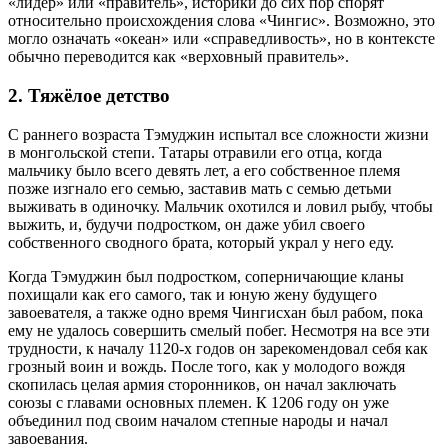
«лидер» или «правитель», историки до сих пор спорят
относительно происхождения слова «Чингис». Возможно, это
могло означать «океан» или «справедливость», но в контексте
обычно переводится как «верховный правитель».
2. Тяжёлое детство
С раннего возраста Тэмуджин испытал все сложности жизни
в монгольской степи. Татары отравили его отца, когда
мальчику было всего девять лет, а его собственное племя
позже изгнало его семью, заставив мать с семью детьми
выживать в одиночку. Мальчик охотился и ловил рыбу, чтобы
выжить, и, будучи подростком, он даже убил своего
собственного сводного брата, который украл у него еду.
Когда Тэмуджин был подростком, соперничающие кланы
похищали как его самого, так и юную жену будущего
завоевателя, а также одно время Чингисхан был рабом, пока
ему не удалось совершить смелый побег. Несмотря на все эти
трудности, к началу 1120-х годов он зарекомендовал себя как
грозный воин и вождь. После того, как у молодого вождя
скопилась целая армия сторонников, он начал заключать
союзы с главами основных племен. К 1206 году он уже
объединил под своим началом степные народы и начал
завоевания.