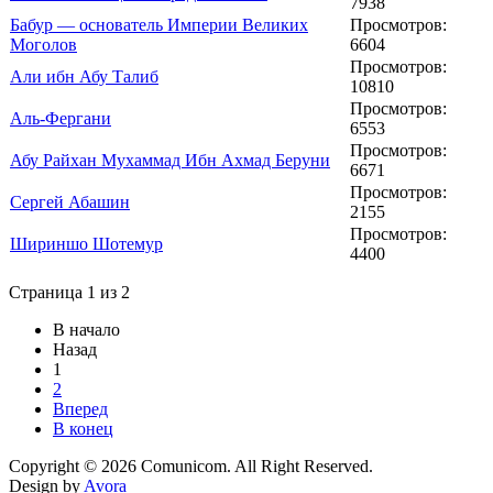
7938
Бабур — основатель Империи Великих
Просмотров:
Моголов
6604
Просмотров:
Али ибн Абу Талиб
10810
Просмотров:
Аль-Фергани
6553
Просмотров:
Абу Райхан Мухаммад Ибн Ахмад Беруни
6671
Просмотров:
Сергей Абашин
2155
Просмотров:
Шириншо Шотемур
4400
Страница 1 из 2
В начало
Назад
1
2
Вперед
В конец
Copyright © 2026 Comunicom. All Right Reserved.
Design by
Avora