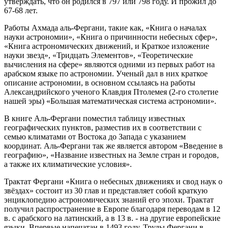
утверждать, что он родился в 797 или 798 году. И прожил до
67-68 лет.
Работы Ахмада аль-Фергани, такие как, «Книга о началах
науки астрономии», «Книга о причинности небесных сфер»,
«Книга астрономических движений, и Краткое изложение
науки звезд», «Тридцать Элементов», «Теоретические
вычисления на сфере» являются одними из первых работ на
арабском языке по астрономии. Ученый дал в них краткое
описание астрономии, в основном ссылаясь на работы
Александрийского ученого Клавдия Птолемея (2-го столетие
нашей эры) «Большая математическая система астрономии».
В книге Аль-Фергани поместил таблицу известных
географических пунктов, разместив их в соответствии с
семью климатами от Востока до Запада с указанием
координат. Аль-Фергани так же является автором «Введение в
географию», «Название известных на Земле стран и городов,
а также их климатические условия».
Трактат Фергани «Книга о небесных движениях и свод наук о
звёздах» состоит из 30 глав и представляет собой краткую
энциклопедию астрономических знаний его эпохи. Трактат
получил распространение в Европе благодаря переводам в 12
в. с арабского на латинский, а в 13 в. - на другие европейские
языки. Впервые напечатан в 1493 году. Труды Фергани в