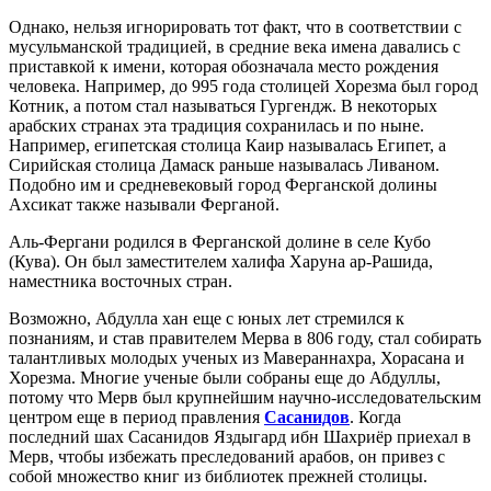
Однако, нельзя игнорировать тот факт, что в соответствии с
мусульманской традицией, в средние века имена давались с
приставкой к имени, которая обозначала место рождения
человека. Например, до 995 года столицей Хорезма был город
Котник, а потом стал называться Гургендж. В некоторых
арабских странах эта традиция сохранилась и по ныне.
Например, египетская столица Каир называлась Египет, а
Сирийская столица Дамаск раньше называлась Ливаном.
Подобно им и средневековый город Ферганской долины
Ахсикат также называли Ферганой.
Аль-Фергани родился в Ферганской долине в селе Кубо
(Кува). Он был заместителем халифа Харуна ар-Рашида,
наместника восточных стран.
Возможно, Абдулла хан еще с юных лет стремился к
познаниям, и став правителем Мерва в 806 году, стал собирать
талантливых молодых ученых из Мавераннахра, Хорасана и
Хорезма. Многие ученые были собраны еще до Абдуллы,
потому что Мерв был крупнейшим научно-исследовательским
центром еще в период правления
Сасанидов
. Когда
последний шах Сасанидов Яздыгард ибн Шахриёр приехал в
Мерв, чтобы избежать преследований арабов, он привез с
собой множество книг из библиотек прежней столицы.