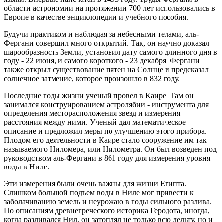
области астрономии на протяжении 700 лет использовались в
Европе в качестве энциклопедии и учебного пособия.
Будучи практиком и наблюдая за небесными телами, аль-
Фергани совершил много открытий. Так, он научно доказал
шарообразность Земли, установил дату самого длинного дня в
году - 22 июня, и самого короткого - 23 декабря. Фергани
также открыл существование пятен на Солнце и предсказал
солнечное затмение, которое произошло в 832 году.
Последние годы жизни ученый провел в Каире. Там он
занимался конструированием астролябии - инструмента для
определения месторасположения звезд и измерения
расстояния между ними. Ученый дал математическое
описание и предложил меры по улучшению этого прибора.
Плодом его деятельности в Каире стало сооружение им так
называемого Ниломера, или Нилометра. Он был возведен под
руководством аль-Фергани в 861 году для измерения уровня
воды в Ниле.
Эти измерения были очень важны для жизни Египта.
Слишком большой подъем воды в Ниле мог привести к
заболачиванию земель и неурожаю в годы сильного разлива.
По описаниям древнегреческого историка Геродота, иногда,
когда разливался Нил, он затоплял не только всю дельту, но и