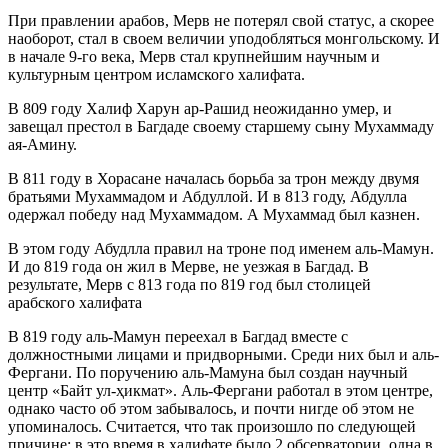
При правлении арабов, Мерв не потерял свой статус, а скорее
наоборот, стал в своем величии уподобляться монгольскому. И
в начале 9-го века, Мерв стал крупнейшим научным и
культурным центром исламского халифата.
В 809 году Халиф Харун ар-Рашид неожиданно умер, и
завещал престол в Багдаде своему старшему сыну Мухаммаду
ая-Амину.
В 811 году в Хорасане началась борьба за трон между двумя
братьями Мухаммадом и Абдуллой. И в 813 году, Абдулла
одержал победу над Мухаммадом. А Мухаммад был казнен.
В этом году Абудлла правил на троне под именем аль-Мамун.
И до 819 года он жил в Мерве, не уезжая в Багдад. В
результате, Мерв с 813 года по 819 год был столицей
арабского халифата
В 819 году аль-Мамун переехал в Багдад вместе с
должностными лицами и придворными. Среди них был и аль-
Фергани. По поручению аль-Мамуна был создан научный
центр «Байт ул-ҳикмат». Аль-Фергани работал в этом центре,
однако часто об этом забывалось, и почти нигде об этом не
упоминалось. Считается, что так произошло по следующей
причине: в это время в халифате было 2 обсерватории, одна в