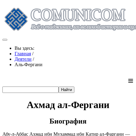
Вы здесь:
Главная
/
Деятели
/
Аль-Фергани
≡
Ахмад ал-Фергани
Биография
Абу-л-Аббас Ахмад ибн Мухаммад ибн Катир ал-Фаргани —