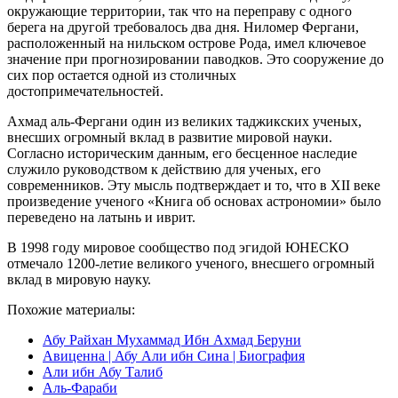
окружающие территории, так что на переправу с одного
берега на другой требовалось два дня. Ниломер Фергани,
расположенный на нильском острове Рода, имел ключевое
значение при прогнозировании паводков. Это сооружение до
сих пор остается одной из столичных
достопримечательностей.
Ахмад аль-Фергани один из великих таджикских ученых,
внесших огромный вклад в развитие мировой науки.
Согласно историческим данным, его бесценное наследие
служило руководством к действию для ученых, его
современников. Эту мысль подтверждает и то, что в XII веке
произведение ученого «Книга об основах астрономии» было
переведено на латынь и иврит.
В 1998 году мировое сообщество под эгидой ЮНЕСКО
отмечало 1200-летие великого ученого, внесшего огромный
вклад в мировую науку.
Похожие материалы:
Абу Райхан Мухаммад Ибн Ахмад Беруни
Авиценна | Абу Али ибн Сина | Биография
Али ибн Абу Талиб
Аль-Фараби