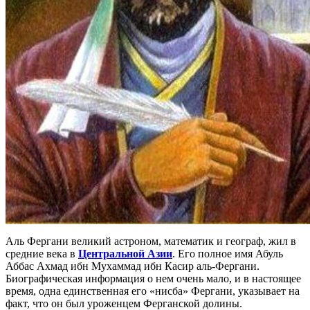
Аль Фергани великий астроном, математик и географ, жил в
средние века в
Центральной Азии
. Его полное имя Абуль
Аббас Ахмад ибн Мухаммад ибн Касир аль-Фергани.
Биографическая информация о нем очень мало, и в настоящее
время, одна единственная его «нисба» Фергани, указывает на
факт, что он был уроженцем Ферганской долины.