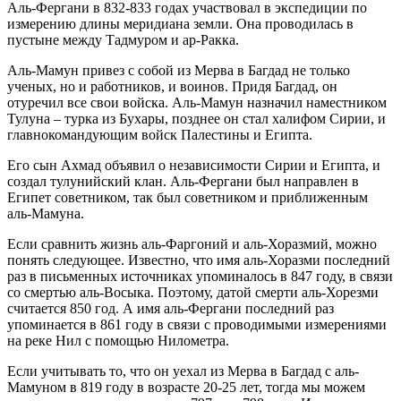
Аль-Фергани в 832-833 годах участвовал в экспедиции по
измерению длины меридиана земли. Она проводилась в
пустыне между Тадмуром и ар-Ракка.
Аль-Мамун привез с собой из Мерва в Багдад не только
ученых, но и работников, и воинов. Придя Багдад, он
отуречил все свои войска. Аль-Мамун назначил наместником
Тулуна – турка из Бухары, позднее он стал халифом Сирии, и
главнокомандующим войск Палестины и Египта.
Его сын Ахмад объявил о независимости Сирии и Египта, и
создал тулунийский клан. Аль-Фергани был направлен в
Египет советником, так был советником и приближенным
аль-Мамуна.
Если сравнить жизнь аль-Фаргоний и аль-Хоразмий, можно
понять следующее. Известно, что имя аль-Хоразми последний
раз в письменных источниках упоминалось в 847 году, в связи
со смертью аль-Восыка. Поэтому, датой смерти аль-Хорезми
считается 850 год. А имя аль-Фергани последний раз
упоминается в 861 году в связи с проводимыми измерениями
на реке Нил с помощью Нилометра.
Если учитывать то, что он уехал из Мерва в Багдад с аль-
Мамуном в 819 году в возрасте 20-25 лет, тогда мы можем