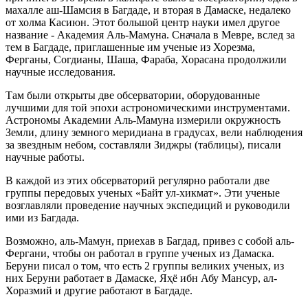
махалле аш-Шамсия в Багдаде, и вторая в Дамаске, недалеко
от холма Касиюн. Этот большой центр науки имел другое
название - Академия Аль-Мамуна. Сначала в Мевре, вслед за
тем в Багдаде, приглашенные им ученые из Хорезма,
Ферганы, Согдианы, Шаша, Фараба, Хорасана продолжили
научные исследования.
Там были открыты две обсерватории, оборудованные
лучшими для той эпохи астрономическими инструментами.
Астрономы Академии Аль-Мамуна измерили окружность
Земли, длину земного меридиана в градусах, вели наблюдения
за звездным небом, составляли Зиджры (таблицы), писали
научные работы.
В каждой из этих обсерваторий регулярно работали две
группы передовых ученых «Байт ул-хикмат». Эти ученые
возглавляли проведение научных экспедиций и руководили
ими из Багдада.
Возможно, аль-Мамун, приехав в Багдад, привез с собой аль-
Фергани, чтобы он работал в группе ученых из Дамаска.
Беруни писал о том, что есть 2 группы великих ученых, из
них Беруни работает в Дамаске, Яҳё ибн Абу Мансур, ал-
Хоразмий и другие работают в Багдаде.