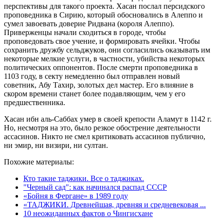
перспективы для такого проекта. Хасан послал персидского
проповедника в Сирию, который обосновались в Алеппо и
сумел завоевать доверие Ридвана (короля Алеппо).
Приверженцы начали сходиться в городе, чтобы
проповедовать свое учение, и формировать ячейки. Чтобы
сохранить дружбу сельджуков, они согласились оказывать им
некоторые мелкие услуги, в частности, убийства некоторых
политических оппонентов. После смерти проповедника в
1103 году, в секту немедленно был отправлен новый
советник, Абу Тахир, золотых дел мастер. Его влияние в
скором времени станет более подавляющим, чем у его
предшественника.
Хасан ибн аль-Саббах умер в своей крепости Аламут в 1142 г.
Но, несмотря на это, было резкое обострение деятельности
ассасинов. Никто не смел критиковать ассасинов публично,
ни эмир, ни визири, ни султан.
Похожие материалы:
Кто такие таджики. Все о таджиках.
"Черный сад": как начинался распад СССР
«Бойня в Фергане» в 1989 году
«ТАДЖИКИ. Древнейшая, древняя и средневековая ...
10 неожиданных фактов о Чингисхане