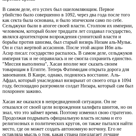
В самом деле, его успех был ошеломляющим. Первое
убийство было совершенно в 1092, через два года после того
как секта была основана, и было эпическим само по себе.
Сельджуки были в апогее своей власти. Столпом их империи,
человеком, который более тридцати лет создавал государство,
являлся архитектором возрождения суннитской власти и
борьбы против шиизма, был старый визирь Низам аль-Мульк.
Он и стал жертвой ассасинов. После этой акции Ибн аль-
Асир писал: государство распалось. В самом деле, сельджуков
империя так и не оправилась и не смогла сохранить единство.
"Миссия выполнена", Хасан вполне мог сказать своим
товарищам в Египте. Теперь Фатимидам открыта дорога для
завоевания. В Каире, однако, поднялось восстание. Аль-
Афдал, который унаследовал визирьиат от своего отца в 1094
году, беспощадно разгромили солдат Низара, который сам был
похоронен заживо.
Хасан же оказался в непредвиденной ситуации. Он не
отказался от своей цели возрождения халифата шиитов, но он
знал, что это займет время. Поэтому изменил свою стратегию.
Продолжая подрывать официальную власть ислама и его
религиозных и политических кругов, он также пытался найти
место, где он может создать автономную вотчину. Его не
оставляла мысль о том, какая страна предлагает лучшие