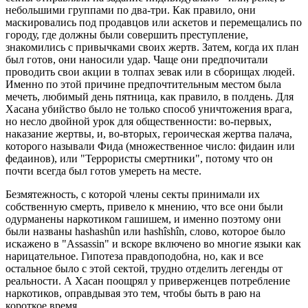
небольшими группами по два-три. Как правило, они
маскировались под продавцов или аскетов и перемещались по
городу, где должны были совершить преступление,
знакомились с привычками своих жертв. Затем, когда их план
был готов, они наносили удар. Чаще они предпочитали
проводить свои акции в толпах зевак или в сборищах людей.
Именно по этой причине предпочтительным местом была
мечеть, любимый день пятница, как правило, в полдень. Для
Хасана убийство было не только способ уничтожения врага,
но несло двойной урок для общественности: во-первых,
наказание жертвы, и, во-вторых, героическая жертва палача,
которого называли Фида (множественное число: фидаин или
федаинов), или "Террористы смертники", потому что он
почти всегда был готов умереть на месте.
Безмятежность, с которой члены секты принимали их
собственную смерть, привело к мнению, что все они были
одурманены наркотиком гашишем, и именно поэтому они
были названы hashashûn или hashîshîn, слово, которое было
искажено в "Assassin" и вскоре включено во многие языки как
нарицательное. Гипотеза правдоподобна, но, как и все
остальное было с этой сектой, трудно отделить легенды от
реальности. А Хасан поощрял у приверженцев потребление
наркотиков, оправдывая это тем, чтобы быть в раю на
короткое время.