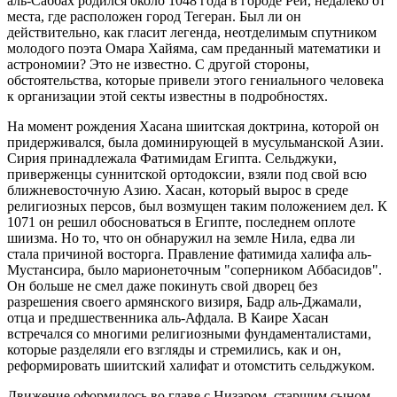
аль-Саббах родился около 1048 года в городе Рей, недалеко от
места, где расположен город Тегеран. Был ли он
действительно, как гласит легенда, неотделимым спутником
молодого поэта Омара Хайяма, сам преданный математики и
астрономии? Это не известно. С другой стороны,
обстоятельства, которые привели этого гениального человека
к организации этой секты известны в подробностях.
На момент рождения Хасана шиитская доктрина, которой он
придерживался, была доминирующей в мусульманской Азии.
Сирия принадлежала Фатимидам Египта. Сельджуки,
приверженцы суннитской ортодоксии, взяли под свой всю
ближневосточную Азию. Хасан, который вырос в среде
религиозных персов, был возмущен таким положением дел. К
1071 он решил обосноваться в Египте, последнем оплоте
шиизма. Но то, что он обнаружил на земле Нила, едва ли
стала причиной восторга. Правление фатимида халифа аль-
Мустансира, было марионеточным "соперником Аббасидов".
Он больше не смел даже покинуть свой дворец без
разрешения своего армянского визиря, Бадр аль-Джамали,
отца и предшественника аль-Афдала. В Каире Хасан
встречался со многими религиозными фундаменталистами,
которые разделяли его взгляды и стремились, как и он,
реформировать шиитский халифат и отомстить сельджуком.
Движение оформилось во главе с Низаром, старшим сыном