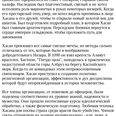
халифа. Наследник был благочестивый, смелый и не хотел
исполнять роль марионетки в руках некоторых визирей. Когда
его престарелый отец умер, он хотел видеть преемника в лице
Хасана и его друзей, чтобы те открыли новый золотой век для
шиитов. Был подготовлен подробный план, в котором Хасан
был главным архитектором. Персидские боевики вернутся в
сердце империи сельджуков, чтобы проложить путь для
завоевания.
Хасан превзошел все самые смелые мечты, но методы сильно
отличались от тех, которые были в воображении
добродетельного Низара. В 1090 он взял крепость Аламут
врасплох. Бастион, "Гнездо орла", находилась в практически
недоступной области горы Албруз на берегу Каспийского
моря. Когда-то он командовал этим неприкосновенным
святилищем. Хасан приступил к созданию политико-
религиозной организации, эффективность и дух дисциплины
которой будут непревзойденным в истории человечества.
Все члены организации, от новичков до офицеров, были
поделены соответственно их уровню знаний, надежности и
мужества. Они прошли интенсивные курсы идеологической
обработки, а также физическую подготовку. Любимая техника
Хасана для посева страха среди врагов было убийство. Членов
секты отправляли на задание индивидуально - или, реже, в