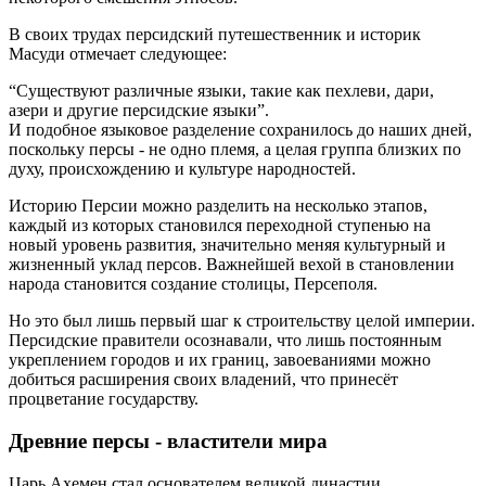
В своих трудах персидский путешественник и историк
Масуди отмечает следующее:
“Существуют различные языки, такие как пехлеви, дари,
азери и другие персидские языки”.
И подобное языковое разделение сохранилось до наших дней,
поскольку персы - не одно племя, а целая группа близких по
духу, происхождению и культуре народностей.
Историю Персии можно разделить на несколько этапов,
каждый из которых становился переходной ступенью на
новый уровень развития, значительно меняя культурный и
жизненный уклад персов. Важнейшей вехой в становлении
народа становится создание столицы, Персеполя.
Но это был лишь первый шаг к строительству целой империи.
Персидские правители осознавали, что лишь постоянным
укреплением городов и их границ, завоеваниями можно
добиться расширения своих владений, что принесёт
процветание государству.
Древние персы - властители мира
Царь Ахемен стал основателем великой династии