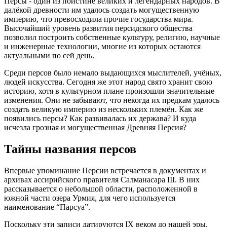
Персы - один из поистине великих и легендарных народов. В
далёкой древности им удалось создать могущественную
империю, что превосходила прочие государства мира.
Высочайший уровень развития персидского общества
позволил построить собственные культуру, религию, научные
и инженерные технологии, многие из которых остаются
актуальными по сей день.
Среди персов было немало выдающихся мыслителей, учёных,
людей искусства. Сегодня же этот народ свято хранит свою
историю, хотя в культурном плане произошли значительные
изменения. Они не забывают, что некогда их предкам удалось
создать великую империю из нескольких племён. Как же
появились персы? Как развивалась их держава? И куда
исчезла грозная и могущественная Древняя Персия?
Тайны названия персов
Впервые упоминание Персии встречается в документах и
архивах ассирийского правителя Салманасара III. В них
рассказывается о небольшой области, расположенной в
южной части озера Урмия, для чего используется
наименование “Парсуа”.
Поскольку эти записи датируются IX веком до нашей эры,