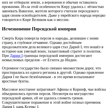
них не отбирали земли, а верования и обычаи оставались
прежними. Из-за этой особенности Киру удалось с лёгкостью
завоевать Вавилон, жители которого считали персидского
царя своим освободителем. Даже у еврейского народа нередко
говорится о Кире Великом как о мессии.
Исчезновение Персидской империи
Смерть Кира повергла персов и народы, делившие с ними
страну, в глубокое отчаяние. Однако достойным
продолжателем дела великого царя стал Дарий I, что вошёл в
историю как умелый воин, талантливый стратег и политик.
При
Дарии I
границы персидской империи достигают
немыслимых пределов - от Египта до Индии.
Огромное государство было связано множеством дорог, что
простирались из одного региона в другой. Однако правление
Дария I не было безоблачным - в это время вспыхивают
яростные бунты.
Массовое восстание затрагивает Афины и Коринф, чьи войска
объединились против персов. Несмотря на могущество
персидской армии, ей не удалось сломить греков.
Сокрушительное поражение в этой войне познал преемник
Дария I, царь Ксеркс I.