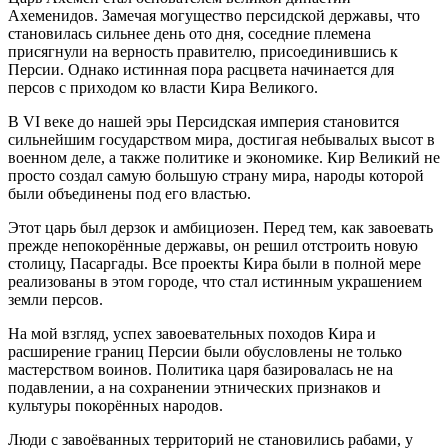
Ахеменидов. Замечая могущество персидской державы, что
становилась сильнее день ото дня, соседние племена
присягнули на верность правителю, присоединившись к
Персии. Однако истинная пора расцвета начинается для
персов с приходом ко власти Кира Великого.
В VI веке до нашей эры Персидская империя становится
сильнейшим государством мира, достигая небывалых высот в
военном деле, а также политике и экономике. Кир Великий не
просто создал самую большую страну мира, народы которой
были объединены под его властью.
Этот царь был дерзок и амбициозен. Перед тем, как завоевать
прежде непокорённые державы, он решил отстроить новую
столицу, Пасаргады. Все проекты Кира были в полной мере
реализованы в этом городе, что стал истинным украшением
земли персов.
На мой взгляд, успех завоевательных походов Кира и
расширение границ Персии были обусловлены не только
мастерством воинов. Политика царя базировалась не на
подавлении, а на сохранении этнических признаков и
культуры покорённых народов.
Люди с завоёванных территорий не становились рабами, у