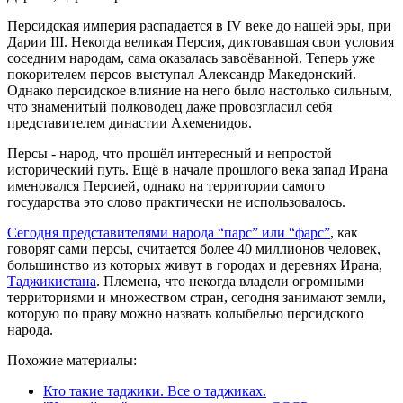
Персидская империя распадается в IV веке до нашей эры, при
Дарии III. Некогда великая Персия, диктовавшая свои условия
соседним народам, сама оказалась завоёванной. Теперь уже
покорителем персов выступал Александр Македонский.
Однако персидское влияние на него было настолько сильным,
что знаменитый полководец даже провозгласил себя
представителем династии Ахеменидов.
Персы - народ, что прошёл интересный и непростой
исторический путь. Ещё в начале прошлого века запад Ирана
именовался Персией, однако на территории самого
государства это слово практически не использовалось.
Сегодня представителями народа “парс” или “фарс”
, как
говорят сами персы, считается более 40 миллионов человек,
большинство из которых живут в городах и деревнях Ирана,
Таджикистана
. Племена, что некогда владели огромными
территориями и множеством стран, сегодня занимают земли,
которую по праву можно назвать колыбелью персидского
народа.
Похожие материалы:
Кто такие таджики. Все о таджиках.