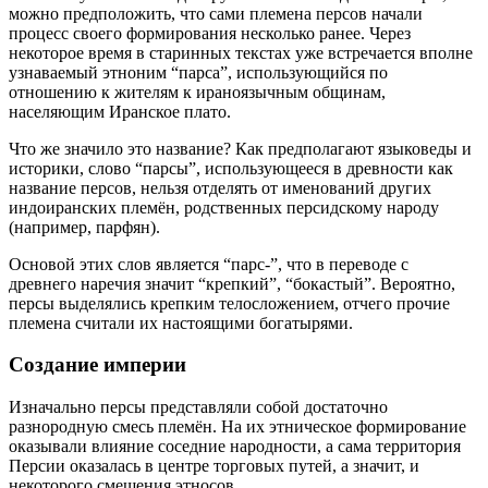
можно предположить, что сами племена персов начали
процесс своего формирования несколько ранее. Через
некоторое время в старинных текстах уже встречается вполне
узнаваемый этноним “парса”, использующийся по
отношению к жителям к ираноязычным общинам,
населяющим Иранское плато.
Что же значило это название? Как предполагают языковеды и
историки, слово “парсы”, использующееся в древности как
название персов, нельзя отделять от именований других
индоиранских племён, родственных персидскому народу
(например, парфян).
Основой этих слов является “парс-”, что в переводе с
древнего наречия значит “крепкий”, “бокастый”. Вероятно,
персы выделялись крепким телосложением, отчего прочие
племена считали их настоящими богатырями.
Создание империи
Изначально персы представляли собой достаточно
разнородную смесь племён. На их этническое формирование
оказывали влияние соседние народности, а сама территория
Персии оказалась в центре торговых путей, а значит, и
некоторого смешения этносов.