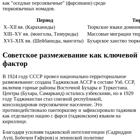
как "оседлые персоязычные" (фарсивани) среди
тюркоязычных номадов.
Период
Тю
X–XII вв. (Караханиды)
Тюркские языки доминир
XIII–XV вв. (монголы, Тимуриды)
Массовые миграции тюр
XVI–XIX вв. (Шейбаниды, мангиты)
Бухарское ханство тюрк
Советское размежевание как ключевой
фактор
В 1924 году СССР провел национально-территориальное
размежевание: создана Таджикская АССР в составе Узб. ССР,
включив горные районы Восточной Бухары и Туркестана.
Центры (Бухара, Самарканд) остались узбекскими, но в 1929
году Таджикистан стал союзной республикой,
консолидировав персоязычное население. Это
противодействовало пантюркизму и зафиксировало таджиков
как отдельную нацию с фарси (таджикским) языком на
кириллице.
Благодаря усилиям таджикской интеллигенции (Садриддин
Аyni, Бобоҷон Ғафуров) и ленинской политике