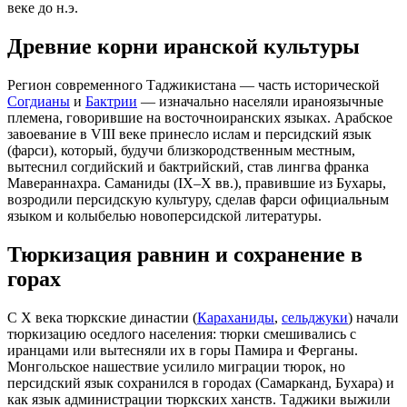
веке до н.э.
Древние корни иранской культуры
Регион современного Таджикистана — часть исторической
Согдианы
и
Бактрии
— изначально населяли ираноязычные
племена, говорившие на восточноиранских языках. Арабское
завоевание в VIII веке принесло ислам и персидский язык
(фарси), который, будучи близкородственным местным,
вытеснил согдийский и бактрийский, став лингва франка
Мавераннахра. Саманиды (IX–X вв.), правившие из Бухары,
возродили персидскую культуру, сделав фарси официальным
языком и колыбелью новоперсидской литературы.
Тюркизация равнин и сохранение в
горах
С X века тюркские династии (
Караханиды
,
сельджуки
) начали
тюркизацию оседлого населения: тюрки смешивались с
иранцами или вытесняли их в горы Памира и Ферганы.
Монгольское нашествие усилило миграции тюрок, но
персидский язык сохранился в городах (Самарканд, Бухара) и
как язык администрации тюркских ханств. Таджики выжили