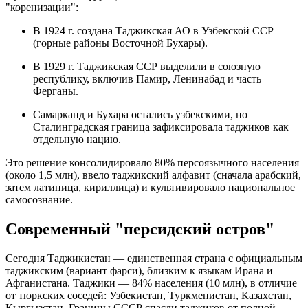
"коренизации":
В 1924 г. создана Таджикская АО в Узбекской ССР
(горные районы Восточной Бухары).
В 1929 г. Таджикская ССР выделили в союзную
республику, включив Памир, Ленинабад и часть
Ферганы.
Самарканд и Бухара остались узбекскими, но
Сталинградская граница зафиксировала таджиков как
отдельную нацию.
Это решение консолидировало 80% персоязычного населения
(около 1,5 млн), ввело таджикский алфавит (сначала арабский,
затем латиница, кириллица) и культивировало национальное
самосознание.
Современный "персидский остров"
Сегодня Таджикистан — единственная страна с официальным
таджикским (вариант фарси), близким к языкам Ирана и
Афганистана. Таджики — 84% населения (10 млн), в отличие
от тюркских соседей: Узбекистан, Туркменистан, Казахстан,
Кыргызстан. Границы СССР спасли таджиков от полной