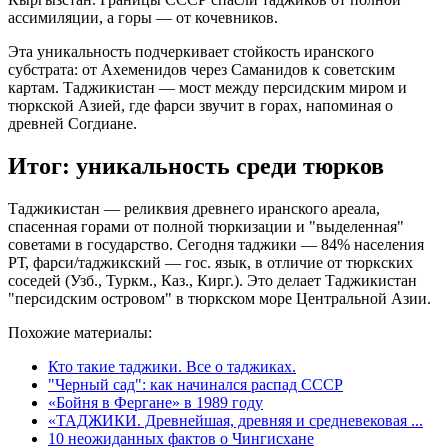
ассимиляции, а горы — от кочевников.
Эта уникальность подчеркивает стойкость иранского
субстрата: от Ахеменидов через Саманидов к советским
картам. Таджикистан — мост между персидским миром и
тюркской Азией, где фарси звучит в горах, напоминая о
древней Согдиане.
Итог: уникальность среди тюрков
Таджикистан — реликвия древнего иранского ареала,
спасенная горами от полной тюркизации и "выделенная"
советами в государство. Сегодня таджики — 84% населения
РТ, фарси/таджикский — гос. язык, в отличие от тюркских
соседей (Узб., Туркм., Каз., Кирг.). Это делает Таджикистан
"персидским островом" в тюркском море Центральной Азии.
Похожие материалы:
Кто такие таджики. Все о таджиках.
"Черный сад": как начинался распад СССР
«Бойня в Фергане» в 1989 году
«ТАДЖИКИ. Древнейшая, древняя и средневековая ...
10 неожиданных фактов о Чингисхане