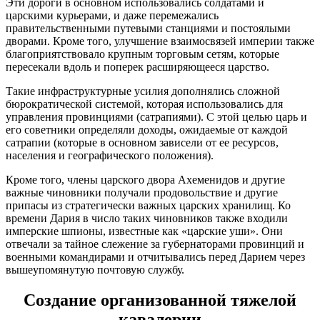
Эти дороги в основном использовались солдатами и
царскими курьерами, и даже перемежались
правительственными путевыми станциями и постоялыми
дворами. Кроме того, улучшение взаимосвязей империи также
благоприятствовало крупным торговым сетям, которые
пересекали вдоль и поперек расширяющееся царство.
Такие инфраструктурные усилия дополнялись сложной
бюрократической системой, которая использовались для
управления провинциями (сатрапиями). С этой целью царь и
его советники определяли доходы, ожидаемые от каждой
сатрапии (которые в основном зависели от ее ресурсов,
населения и географического положения).
Кроме того, члены царского двора Ахеменидов и другие
важные чиновники получали продовольствие и другие
припасы из стратегически важных царских хранилищ. Ко
времени Дария в число таких чиновников также входили
имперские шпионы, известные как «царские уши». Они
отвечали за тайное слежение за губернаторами провинций и
военными командирами и отчитывались перед Дарием через
вышеупомянутую почтовую службу.
Создание организованной тяжелой
кавалерии