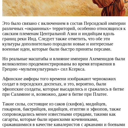
Это было связано с включением в состав Персидской империи
различных «окраинных» территорий, особенно относящихся к
сакским племенам Центральной Азии и индийцам вдоль
границ реки Инд. Следует также отметить, что обе эти
культуры дополнительно породили новые и интересные
военные идеи, которые были быстро приняты персами.
Но реальные масштабы и влияние империи Ахеменидов были
великолепно продемонстрированы во время вторжения в
Грецию «мультикультурных» сил Ксеркса.
Афинские амфоры того времени изображают чернокожих
солдат в персидских доспехах, и это, вероятно, были
эфиопские солдаты, которые высадились и сражались в битве
при Саламине и, возможно, даже в битве при Платее.
Такие силы, состоящие из саков (скифов), мидийцев,
гикарнов, бактрийцев, индийцев, египтян и эфиопов, также
сопровождались менее известными отрядами, такими как
сагарты, которые были иранскими кочевниками,
сражавшимися в качестве кавалеристов с арканами и боевыми