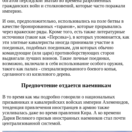
богатой персидской знатью во времена разрозненных
гражданских войн и столкновений, которые часто поражали
империю.
И они, предположительно, использовались на поле битвы в
качестве бронированных «таранов», которые прорывались
через вражеские ряды. Кроме того, есть также литературные
источники (такие как «Персика»), в которых упоминается, как
эти элитные кавалеристы иногда принимали участие в
поединках, подобных поединкам, для которых обычно
командующие (или цари) противоборствующих сторон
выдвигали лучших воинов. Такие личные поединки,
возможно, включали в себя использование особого оружия,
такого как пальта - специализированного боевого копья,
сделанного из кизилового дерева.
Предпочтение отдается наемникам
В то время как мы подробно говорили о национальных
призывниках и кавалерийских войсках империи Ахеменидов,
тенденция привлечения иностранцев в армию также
усиливалась даже во время правления Кира. А ко времени
Дария Великого призыв иностранных наемников стал почти
централизованной системой.