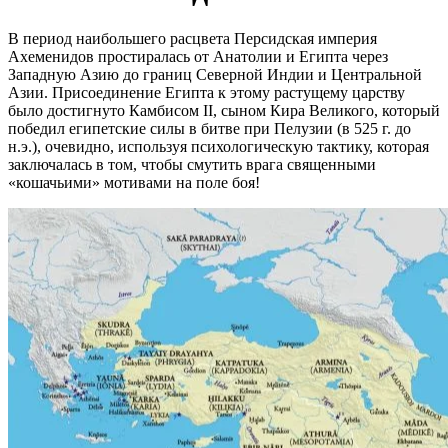
В период наибольшего расцвета Персидская империя
Ахеменидов простиралась от Анатолии и Египта через
Западную Азию до границ Северной Индии и Центральной
Азии. Присоединение Египта к этому растущему царству
было достигнуто Камбисом II, сыном Кира Великого, который
победил египетские силы в битве при Пелузии (в 525 г. до
н.э.), очевидно, используя психологическую тактику, которая
заключалась в том, чтобы смутить врага священными
«кошачьими» мотивами на поле боя!