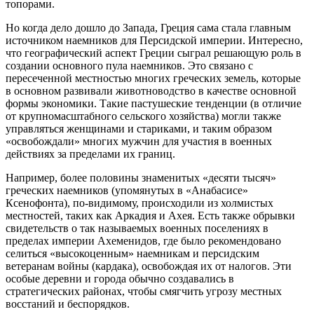
топорами.
Но когда дело дошло до Запада, Греция сама стала главным
источником наемников для Персидской империи. Интересно,
что географический аспект Греции сыграл решающую роль в
создании основного пула наемников. Это связано с
пересеченной местностью многих греческих земель, которые
в основном развивали животноводство в качестве основной
формы экономики. Такие пастушеские тенденции (в отличие
от крупномасштабного сельского хозяйства) могли также
управляться женщинами и стариками, и таким образом
«освобождали» многих мужчин для участия в военных
действиях за пределами их границ.
Например, более половины знаменитых «десяти тысяч»
греческих наемников (упомянутых в «Анабасисе»
Ксенофонта), по-видимому, происходили из холмистых
местностей, таких как Аркадия и Ахея. Есть также обрывки
свидетельств о так называемых военных поселениях в
пределах империи Ахеменидов, где было рекомендовано
селиться «высокоценным» наемникам и персидским
ветеранам войны (кардака), освобождая их от налогов. Эти
особые деревни и города обычно создавались в
стратегических районах, чтобы смягчить угрозу местных
восстаний и беспорядков.