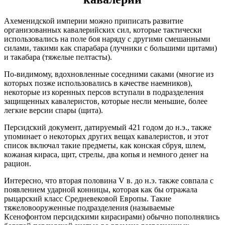
Ахеменидской империи можно приписать развитие
организованных кавалерийских сил, которые тактически
использовались на поле боя наряду с другими смешанными
силами, такими как спарабара (лучники с большими щитами)
и такабара (тяжелые пелтасты).
По-видимому, вдохновленные соседними саками (многие из
которых позже использовались в качестве наемников),
некоторые из коренных персов вступали в подразделения
защищенных кавалеристов, которые несли меньшие, более
легкие версии спары (щита).
Персидский документ, датируемый 421 годом до н.э., также
упоминает о некоторых других вещах кавалеристов, и этот
список включал такие предметы, как конская сбруя, шлем,
кожаная кираса, щит, стрелы, два копья и немного денег на
рацион.
Интересно, что вторая половина V в. до н.э. также совпала с
появлением ударной конницы, которая как бы отражала
рыцарский класс Средневековой Европы. Такие
тяжеловооруженные подразделения (называемые
Ксенофонтом персидскими кирасирами) обычно пополнялись