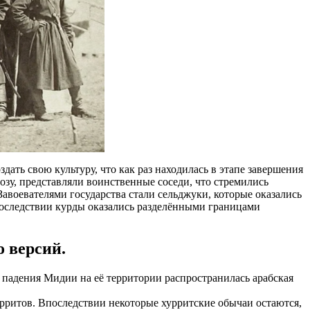
дать свою культуру, что как раз находилась в этапе завершения
розу, представляли воинственные соседи, что стремились
авоевателями государства стали сельджуки, которые оказались
Впоследствии курды оказались разделёнными границами
о версий.
е падения Мидии на её территории распространилась арабская
рритов. Впоследствии некоторые хурритские обычаи остаются,