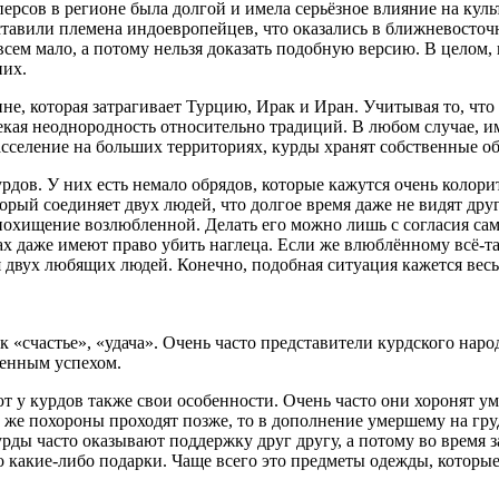
 персов в регионе была долгой и имела серьёзное влияние на кул
оставили племена индоевропейцев, что оказались в ближневосточ
овсем мало, а потому нельзя доказать подобную версию. В целом,
них.
не, которая затрагивает Турцию, Ирак и Иран. Учитывая то, что
некая неоднородность относительно традиций. В любом случае, 
асселение на больших территориях, курды хранят собственные о
урдов. У них есть немало обрядов, которые кажутся очень коло
рый соединяет двух людей, что долгое время даже не видят друг
похищение возлюбленной. Делать его можно лишь с согласия сам
ах даже имеют право убить наглеца. Если же влюблённому всё-та
ния двух любящих людей. Конечно, подобная ситуация кажется в
к «счастье», «удача». Очень часто представители курдского нар
ненным успехом.
 у курдов также свои особенности. Очень часто они хоронят ум
 же похороны проходят позже, то в дополнение умершему на груд
рды часто оказывают поддержку друг другу, а потому во время з
 какие-либо подарки. Чаще всего это предметы одежды, которые