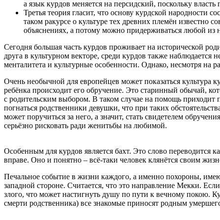
а язык курдов меняется на персидский, поскольку власть
Третья теория гласит, что основу курдской народности с
таком ракурсе о культуре тех древних племён известно с
объяснениях, а потому можно придерживаться любой из 
Сегодня большая часть курдов проживает на исторической роди
друга в культурном векторе, среди курдов также наблюдается 
менталитета и культурные особенности. Однако, несмотря на р
Очень необычной для европейцев может показаться культура к
ребёнка происходит его обручение. Это старинный обычай, кото
с родительским выбором. В таком случае на помощь приходит 
погнаться родственники девушки, что при таких обстоятельств
может поручиться за него, а значит, стать свидетелем обруче
серьёзно рисковать ради женитьбы на любимой.
Особенным для курдов является бахт. Это слово переводится ка
вправе. Оно и понятно – всё-таки человек клянётся своим жиз
Печальное событие в жизни каждого, а именно похороны, имеют
западной стороне. Считается, что это направление Мекки. Если
злого, что может настигнуть душу по пути к вечному покою. Ку
смерти родственника) все знакомые приносят родным умершего