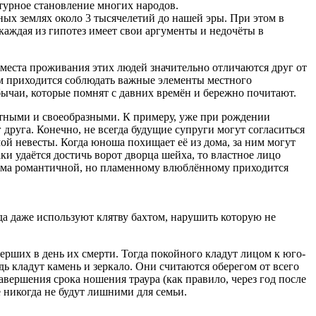
ьтурное становление многих народов.
ных землях около 3 тысячелетий до нашей эры. При этом в
 каждая из гипотез имеет свои аргументы и недочёты в
 места проживания этих людей значительно отличаются друг от
им приходится соблюдать важные элементы местного
бычаи, которые помнят с давних времён и бережно почитают.
ритными и своеобразными. К примеру, уже при рождении
 друга. Конечно, не всегда будущие супруги могут согласиться
ой невесты. Когда юноша похищает её из дома, за ним могут
ки удаётся достичь ворот дворца шейха, то властное лицо
есьма романтичной, но пламенному влюблённому приходится
ода даже используют клятву бахтом, нарушить которую не
ерших в день их смерти. Тогда покойного кладут лицом к юго-
ь кладут камень и зеркало. Они считаются оберегом от всего
авершения срока ношения траура (как правило, через год после
 никогда не будут лишними для семьи.