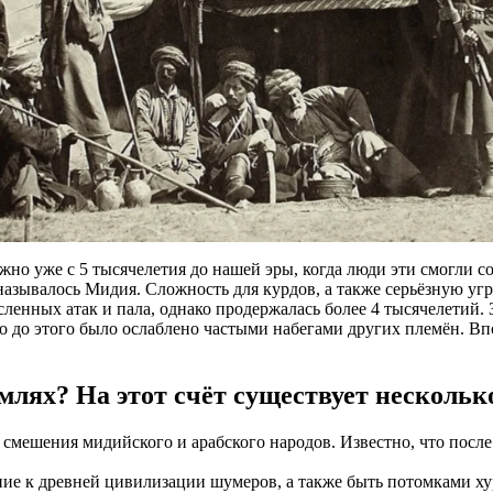
но уже с 5 тысячелетия до нашей эры, когда люди эти смогли соз
 называлось Мидия. Сложность для курдов, а также серьёзную уг
енных атак и пала, однако продержалась более 4 тысячелетий. З
 что до этого было ослаблено частыми набегами других племён. 
млях? На этот счёт существует нескольк
 смешения мидийского и арабского народов. Известно, что посл
ние к древней цивилизации шумеров, а также быть потомками ху