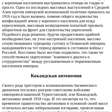
с коренным населением выстраивались отнюдь не гладко и
просто. Одно из последних массовых выступлений в Средней
Азии против имперской колониальной политики пришлось на
1916 год и было вызвано, помимо общего недовольства
конфискацией земли у коренного населения для нужд
переселенцев, массовым возмущением попыткой призвать
аборигенов на фронт для строительства укреплений.
Подобного рода решение, будучи продиктовано крайней
необходимостью, не учло настроений населения, массово
сочувствовавших турецкому султану и Османской империи,
находившейся на тот период времени в состоянии войны с
Россией. Восстание было жестоко подавлено, что также не
способствовало укреплению "взаимного диалога и
сотрудничества" между русскоязычным и тюркоязычным
населением империи.
Кокандская автономия
Своего рода триггером к возникновению басмаческого
движения послужил разгром советскими войсками
самопровозглашенной Туркестанской, или Кокандской,
автономии зимой 1918 года. И это несмотря на то, что
временное правительство автономии в основной своей массе
отличалось весьма либеральными взглядами, провозглашая