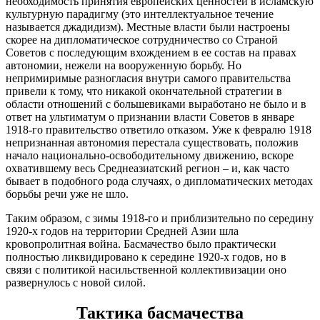
необходимость принятия европейских ценностей в исламскую
культурную парадигму (это интеллектуальное течение
называется джадидизм). Местные власти были настроены
скорее на дипломатическое сотрудничество со Страной
Советов с последующим вхождением в ее состав на правах
автономии, нежели на вооруженную борьбу. Но
непримиримые разногласия внутри самого правительства
привели к тому, что никакой окончательной стратегии в
области отношений с большевиками выработано не было и в
ответ на ультиматум о признании власти Советов в январе
1918-го правительство ответило отказом. Уже к февралю 1918
непризнанная автономия перестала существовать, положив
начало национально-освободительному движению, вскоре
охватившему весь Среднеазиатский регион – и, как часто
бывает в подобного рода случаях, о дипломатических методах
борьбы речи уже не шло.
Таким образом, с зимы 1918-го и приблизительно по середину
1920-х годов на территории Средней Азии шла
кровопролитная война. Басмачество было практически
полностью ликвидировано к середине 1920-х годов, но в
связи с политикой насильственной коллективизации оно
развернулось с новой силой.
Тактика басмачества