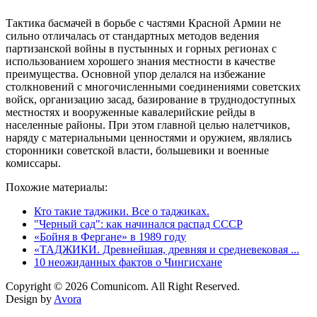
Тактика басмачей в борьбе с частями Красной Армии не
сильно отличалась от стандартных методов ведения
партизанской войны в пустынных и горных регионах с
использованием хорошего знания местности в качестве
преимущества. Основной упор делался на избежание
столкновений с многочисленными соединениями советских
войск, организацию засад, базирование в труднодоступных
местностях и вооруженные кавалерийские рейды в
населенные районы. При этом главной целью налетчиков,
наряду с материальными ценностями и оружием, являлись
сторонники советской власти, большевики и военные
комиссары.
Похожие материалы:
Кто такие таджики. Все о таджиках.
"Черный сад": как начинался распад СССР
«Бойня в Фергане» в 1989 году
«ТАДЖИКИ. Древнейшая, древняя и средневековая ...
10 неожиданных фактов о Чингисхане
Copyright © 2026 Comunicom. All Right Reserved.
Design by
Avora