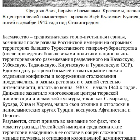
Басмачество – среднеазиатская горно-пустынная герилья,
возникшая после развала Российской империи на огромных
территориях бывшего Туркестанского генерал-губернаторства
(после проведения большевиками политики национально-
территориального размежевания разделенного на Казахскую,
Узбекскую, Таджикскую, Киргизскую и Туркменскую ССР).
Единую дату разгрома басмачей назвать крайне сложно –
отдельные конфликты и вооруженные столкновения
продолжались, в разных регионах и с разной степенью
интенсивности, вплоть до конца 1930-х – начала 1940-х годов.
Движение захватило многовековые центры тюркской
цивилизации и исламской культуры, такие как Самарканд,
Бухара, Хива и Хорезм, нашло свои отклики и отголоски в
панисламистских кругах Турции, коснулось Афганистана и
Персии.
Разумеется, стоит принять во внимание тот факт, что к
моменту распада Российской империи среднеазиатские
территории находились в ее составе в общей сложности
меньше полувека, и отношения колониальной администрации