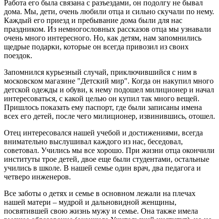
Работа его была связана с разъездами, он подолгу не бывал
дома. Мы, дети, очень любили отца и сильно скучали по нему.
Каждый его приезд и пребывание дома были для нас
праздником. Из немногословных рассказов отца мы узнавали
очень много интересного. Но, как детям, нам запомнились
щедрые подарки, которые он всегда привозил из своих
поездок.
Запомнился курьезный случай, приключившийся с ним в
московском магазине "Детский мир". Когда он накупил много
детской одежды и обуви, к нему подошел милиционер и начал
интересоваться, с какой целью он купил так много вещей.
Пришлось показать ему паспорт, где были записаны имена
всех его детей, после чего милиционер, извинившись, отошел.
Отец интересовался нашей учебой и достижениями, всегда
внимательно выслушивал каждого из нас, беседовал,
советовал. Учились мы все хорошо. При жизни отца окончили
институты трое детей, двое еще были студентами, остальные
учились в школе. В нашей семье один врач, два педагога и
четверо инженеров.
Все заботы о детях и семье в основном лежали на плечах
нашей матери – мудрой и дальновидной женщины,
посвятившей свою жизнь мужу и семье. Она также имела