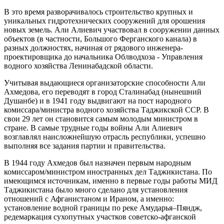
В это время разворачивалось строительство крупных и
уникальных гидротехнических сооружений для орошения
новых земель. Али Алиевич участвовал в сооружении данных
объектов (в частности, Большого Ферганского канала) в
разных должностях, начиная от рядового инженера-
проектировщика до начальника Облводхоза - Управления
водного хозяйства Ленинабадской области.
Учитывая выдающиеся организаторские способности Али
Ахмедова, его переводят в город Сталинабад (нынешний
Душанбе) и в 1941 году выдвигают на пост народного
комиссара/министра водного хозяйства Таджикской ССР. В
свои 29 лет он становится самым молодым министром в
стране. В самые трудные годы войны Али Алиевич
возглавлял наисложнейшую отрасль республики, успешно
выполняя все задания партии и правительства.
В 1944 году Ахмедов был назначен первым народным
комиссаром/министром иностранных дел Таджикистана. По
имеющимся источникам, именно в первые годы работы МИД
Таджикистана было много сделано для установления
отношений с Афганистаном и Ираном, а именно:
установление водной границы по реке Амударья–Пяндж,
редемаркация сухопутных участков советско-афганской