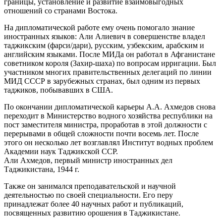
границы, установление и развитие взаимовыгодных
отношений со странами Востока.
На дипломатической работе ему очень помогало знание
иностранных языков: Али Алиевич в совершенстве владел
таджикским (фарси/дари), русским, узбекским, арабским и
английским языками. После МИДа он работал в Афганистане
советником короля (Захир-шаха) по вопросам ирригации. Был
участником многих правительственных делегаций по линии
МИД СССР в зарубежных странах, был одним из первых
таджиков, побывавших в США.
По окончании дипломатической карьеры А.А. Ахмедов снова
переходит в Министерство водного хозяйства республики на
пост заместителя министра, проработав в этой должности с
перерывами в общей сложности почти восемь лет. После
этого он несколько лет возглавлял Институт водных проблем
Академии наук Таджикской ССР.
Али Ахмедов, первый министр иностранных дел
Таджикистана, 1944 г.
Также он занимался преподавательской и научной
деятельностью по своей специальности. Его перу
принадлежат более 40 научных работ и публикаций,
посвященных развитию орошения в Таджикистане.