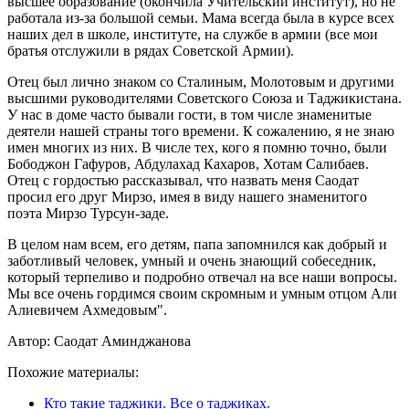
высшее образование (окончила Учительский институт), но не
работала из-за большой семьи. Мама всегда была в курсе всех
наших дел в школе, институте, на службе в армии (все мои
братья отслужили в рядах Советской Армии).
Отец был лично знаком со Сталиным, Молотовым и другими
высшими руководителями Советского Союза и Таджикистана.
У нас в доме часто бывали гости, в том числе знаменитые
деятели нашей страны того времени. К сожалению, я не знаю
имен многих из них. В числе тех, кого я помню точно, были
Бободжон Гафуров, Абдулахад Кахаров, Хотам Салибаев.
Отец с гордостью рассказывал, что назвать меня Саодат
просил его друг Мирзо, имея в виду нашего знаменитого
поэта Мирзо Турсун-заде.
В целом нам всем, его детям, папа запомнился как добрый и
заботливый человек, умный и очень знающий собеседник,
который терпеливо и подробно отвечал на все наши вопросы.
Мы все очень гордимся своим скромным и умным отцом Али
Алиевичем Ахмедовым".
Автор: Саодат Аминджанова
Похожие материалы:
Кто такие таджики. Все о таджиках.