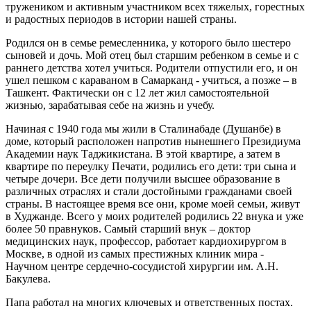
тружеником и активным участником всех тяжелых, горестных
и радостных периодов в истории нашей страны.
Родился он в семье ремесленника, у которого было шестеро
сыновей и дочь. Мой отец был старшим ребенком в семье и с
раннего детства хотел учиться. Родители отпустили его, и он
ушел пешком с караваном в Самарканд - учиться, а позже – в
Ташкент. Фактически он с 12 лет жил самостоятельной
жизнью, зарабатывая себе на жизнь и учебу.
Начиная с 1940 года мы жили в Сталинабаде (Душанбе) в
доме, который расположен напротив нынешнего Президиума
Академии наук Таджикистана. В этой квартире, а затем в
квартире по переулку Печати, родились его дети: три сына и
четыре дочери. Все дети получили высшее образование в
различных отраслях и стали достойными гражданами своей
страны. В настоящее время все они, кроме моей семьи, живут
в Худжанде. Всего у моих родителей родились 22 внука и уже
более 50 правнуков. Самый старший внук – доктор
медицинских наук, профессор, работает кардиохирургом в
Москве, в одной из самых престижных клиник мира -
Научном центре сердечно-сосудистой хирургии им. А.Н.
Бакулева.
Папа работал на многих ключевых и ответственных постах.