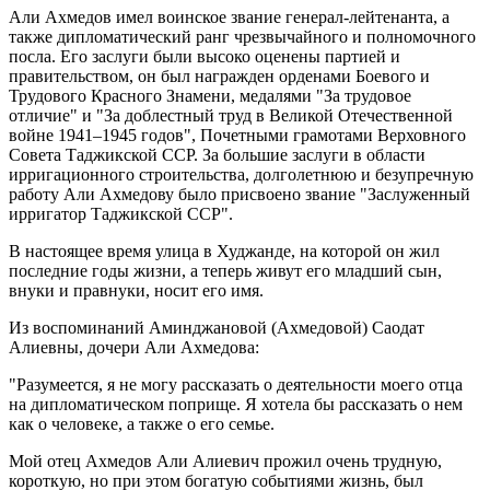
Али Ахмедов имел воинское звание генерал-лейтенанта, а
также дипломатический ранг чрезвычайного и полномочного
посла. Его заслуги были высоко оценены партией и
правительством, он был награжден орденами Боевого и
Трудового Красного Знамени, медалями "За трудовое
отличие" и "За доблестный труд в Великой Отечественной
войне 1941–1945 годов", Почетными грамотами Верховного
Совета Таджикской ССР. За большие заслуги в области
ирригационного строительства, долголетнюю и безупречную
работу Али Ахмедову было присвоено звание "Заслуженный
ирригатор Таджикской ССР".
В настоящее время улица в Худжанде, на которой он жил
последние годы жизни, а теперь живут его младший сын,
внуки и правнуки, носит его имя.
Из воспоминаний Аминджановой (Ахмедовой) Саодат
Алиевны, дочери Али Ахмедова:
"Разумеется, я не могу рассказать о деятельности моего отца
на дипломатическом поприще. Я хотела бы рассказать о нем
как о человеке, а также о его семье.
Мой отец Ахмедов Али Алиевич прожил очень трудную,
короткую, но при этом богатую событиями жизнь, был