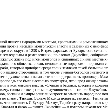
лной нищеты народными массами, крестьянами и ремесленниками
ания против насилий монгольской власти и связанных с нею фео
ре и ее округе в 1238 г, В трех фарсахах от Бухары есть селени
ях земледельцы и ремесленники, по словам Джувейни, собиралис
 тяжелую жизнь под игом монголов и связанных с ними местных
 феодального общества, люди, недовольные порядками, порывали 
аби, который приобрел среди своих земляков такой большой авт
его нашлись сторонники, в том числе ученый-богослов знатного
ысшего, духовенства и начал активно поддерживать проповедь М
проповедь его была настолько популярна, что народ ожидал тол
али и монгольские власти. «Эмиры и баскаки, которые находили
вачу
, гонца с извещением о случившемся»,— пишет Джувейни. 
ов, баскаки и эмиры решили хитростью заманить народного вожд
 во главе с
Тамша
. Однако Махмуд понял их замысел. Тем не ме
, что, явившись И Бухару, Махмуд Тараби сразу направился ко
«Квартал и базар,— пишет Джувейни,— в котором находился Мах