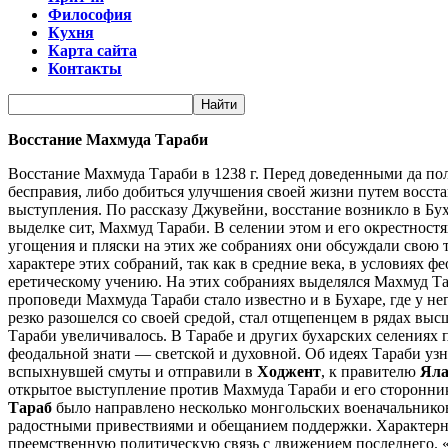
Философия
Кухня
Карта сайта
Контакты
Восстание Махмуда Тараби
Восстание Махмуда Тараби в 1238 г. Перед доведенными да по
бесправия, либо добиться улучшения своей жизни путем восст
выступления. По рассказу Джувейни, восстание возникло в Буха
выделке сит, Махмуд Тараби. В селении этом и его окрестност
угощения и пляски на этих же собраниях они обсуждали свою
характере этих собраний, так как в средние века, в условиях
еретическому учению. На этих собраниях выделялся Махмуд Тар
проповеди Махмуда Тараби стало известно и в Бухаре, где у н
резко разошелся со своей средой, стал отщепенцем в рядах в
Тараби увеличивалось. В Тарабе и других бухарских селениях 
феодальной знати — светской и духовной. Об идеях Тараби узн
вспыхнувшей смуты и отправили в
Ходжент
, к правителю
Яла
открытое выступление против Махмуда Тараби и его сторонник
Тараб
было направлено несколько монгольских военачальников
радостными привествиями и обещанием поддержки. Характерно
преемственную политическую связь с движением последнего. 