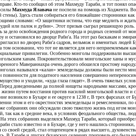
праве. Кто-то сообщил об этом Махмуду Тараби, и тот понял опа
а силы
Махмуда Ялавача
не поспели на помощь из Ходжента. Вот почему Махмуд Тараби покинул город и ушел в ближайшие окрестности, к холму Абухафса (сейчас же на север от городской стены). Здесь стали собираться его ближайшие сторонники как из самого города, так И из соседних деревень и селений. К ним, согласно Джувейни, и обратился Махмуд Тараби со следующими словами: «О защитники истины, что еще медлить и ждать, необходимо очистить мир от Неверных, пусть каждый приготовит и обратит в дело, что у него имеется из оружия и орудий или палок и дубин». Этот призыв сыграл решающую роль. Около Махмуда Тараби вобрался большой отряд преданных делу людей, пусть плохо вооруженных, но готовых отдать жизнь за дело освобождения родного города и родных селений от монголов и их приспешников Местных феодалов. С отрядом своих вооруженных сторонников Махмуд Тараби вновь вошел в Бухару и остановился во дворце Раби'а. На этот раз баскакам и эмирам не оставалось ничего другого, как уступить восставшим и тайно готовить будущий отпор. Тем временем Махмуд Тараби пригласил во дворец Раби'а садров, вельмож и именитых людей Бухары. «Глава садров Бурхануддин, отпрыск могущественной семьи,— пишет Джувейни — дал Махмуду халифскую власть на том основании, что тот не является для него неприемлемым как в отношении ума, так и по тических уступок сохранить свои земли, недвижимую и движимую собственность и некоторые социальные привилегии. Особенно монголы поддерживали высшее мусульманское духовенство, считая, что оно может оказать им большую услуги при насаждении идеологии покорности монгольским ханам. Покровительствовали монгольские ханы и мусульманским купцам. Установившийся постепенно контакт, между монгольской властью и господствующими классами покоренного Мавераннахра очень дорого обошелся простому народу. Двойной гнет с каждым годом ухудшал положение крестьян. Кроме обычного земельного налога — хараджа, который при монголах назывался «калан» земледельцы должны были нести много всякого рода повинностей и служб. Откупная система, сверху донизу основанная на злоупотреблениях, делала налоги и повинности для податного населения совершенно непереносимыми. В соседнем Иране система эта довела страну до такого состояния, что крестьяне бросали насиженные места, все свое имущество и уходили, «куда глаза глядят». В очень тяжелых условиях жили при монголах и городские ремесленники. Количество их в городах сократилось. Восстание Махмуда Тараби в 1238 г. Перед доведенными да полной нищеты народными массами, крестьянами и ремесленниками, встала дилемма: либо погибнуть от голода и полного бесправия, либо добиться улучшения своей жизни путем восстания против насилий монгольской власти и связанных с нею феодалов. Жители Бухары и ее вилаята встали на путь активного выступления. По рассказу Джувейни, восстание возникло в Бухаре и ее округе в 1238 г, В трех фарсахах от Бухары есть селение Тараб, в котором жил и работал ремесленник, специалист по выделке сит, Махмуд Тараби. В селении этом и его окрестностях земледельцы и ремесленники, по словам Джувейни, собирались на особые-«еретические» собрания, на которых устраивались угощения и пляски на этих же собраниях они обсуждали свою тяжелую жизнь под игом монголов и связанных с ними местных феодалов. Нет ничего невероятного в сообщении Джувейни о характере этих собраний, так как в средние века, в условиях феодального общества, люди, недовольные порядками, порывали с господствующей религией и посвящали себя какому-либо еретическому учению. На этих собраниях выделялся Махмуд Тараби, который приобрел среди своих земляков такой большой авторитет и доверие, что они повиновались каждому его слову. О проповеди Махмуда Тараби стало известно и в Бухаре, где у него нашлись сторонники, в том числе ученый-богослов знатного происхождения Шемсуддин Махбуби. По ряду обстоятельств он резко разошелся со своей средой, стал отщепенцем в рядах высшего, духовенства и начал активно поддерживать проповедь Махмуда. Тараби. С ка