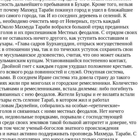
сность дальнейшего пребывания в Бухаре. Кроме того, нельзя
ждым днем число сторонников Махмуда Тараби увеличивалось. В Тарабе и других бухарских селениях проповедь его была настолько популярна, что народ ожидал только сигнала к выступлению против монголов и местной феодальной знати — светской и духовной. Об идеях Тараби узнали и монгольские власти. «Эмиры и баскаки, которые находились [в Бухаре], устроили совещание о мерах к успокоению вспыхнувшей смуты и отправили в Ходжент, к правителю Ялавачу, гонца с извещением о случившемся»,— пишет Джувейни. Сознавая пока свое бессилие и невозможность пойти на открытое выступление против Махмуда Тараби и его сторонников, баскаки и эмиры решили хитростью заманить народного вождя в Бухару и по дороге убить его. С этой целью к Махмуду в Тараб было направлено несколько монгольских военачальников во главе с Тамша. Однако Махмуд понял их замысел. Тем не менее он направился в Бухару, где был встречен народом радостными привествиями и обещанием поддержки. Характерно, что, явившись И Бухару, Махмуд Тараби сразу направился ко дворцу Мелика Санджара. Он как бы подчеркнул преемственную политическую связь с движением последнего. «Квартал и базар,— пишет Джувейни,— в котором находился Махмуд, были так запружены народом, что и кошке невозможно было пройти». Эмиры и баскаки не дремали и готовились к расправе. Кто-то сообщил об этом Махмуду Тараби, и тот понял опасность дальнейшего пребывания в Бухаре. Кроме того, нельзя было упускать благоприятного момента для выступления, пока силы Махмуда Ялавача не поспели на помощь из Ходжента. Вот почему Махмуд Тараби покинул город и ушел в ближайшие окрестности, к холму Абухафса (сейчас же на север от городской стены). Здесь стали собираться его ближайшие сторонники как из самого города, так И из соседних деревень и селений. К ним, согласно Джувейни, и обратился Махмуд Тараби со следующими словами: «О защитники истины, что еще медлить и ждать, необходимо очистить мир от Неверных, пусть каждый приготовит и обратит в дело, что у него имеется из оружия и орудий или палок и дубин». Этот призыв сыграл решающую роль. Около Махмуда Тараби вобрался большой отряд преданных делу людей, пусть плохо вооруженных, но готовых отдать жизнь за дело освобождения родного города и родных селений от монголов и их приспешников Местных феодалов. С отрядом своих вооруженных сторонников Махмуд Тараби вновь вошел в Бухару и остановился во дворце Раби'а. На этот раз баскакам и эмирам не оставалось ничего другого, как уступить восставшим и тайно готовить будущий отпор. Тем временем Махмуд Тараби пригласил во дворец Раби'а садров, вельмож и именитых людей Бухары. «Глава садров Бурхануддин, отпрыск могущественной семьи,— пишет Джувейни — дал Махмуду халифскую власть на том основании, что тот не является для него неприемлемым как в отношении ума, так и по благородству; он же [глава садров] провозгласил садром Шемсуддина Махбуби». Эти слова Джувейни весьма примечательны. Махмуд Тараби прекрасно понимал, что в сознании народа не обходимо как-то узаконить его власть в Бухаре и вилаете. Вот почему он заставил представителей высшего мусульманского духовенства в лице садров провозгласить себя халифом, дабы сосредоточить в своих руках законную духовную и светскую власть. Немедленно после провозглашения его законным правителем Махмуд Тараби провел ряд мероприятий, направленных против тех из, феодальной чиновной и нечиновной знати, которые особенно запятнали себя связью с монголами и которых так ненавидел простой люд. «Большую часть вельмож и людей именитых подверг он оскорблению и обесчестил, некоторых убил, другая же часть бежала. Простому народу и бродягам он, наоборот, выказал расположение», Махмуд Тараби понимал, что самые трудные дни впереди, и потому усиленно готовился к вооруженной борьбе с монгольскими отрядами, которые должны были подойти к Бухаре. Бежавшие из Бухары эмиры и баскаки собирали свои силы в Кермине, Из ближайших районов набралось сравнительно большое монгольское войско и направилось к Бухаре. По словам Джувейни, «Махмуд со своей стороны приготовился к сражению и вышел навстречу вражескому войску с базарными людьми, одетыми в рубахи и штаны». В происшедшей битве победили сторонники Махмуда Тараби разбитые монголы бежали к Кермине. К восставшим повсюду присоединялись новые отряды. «Население окрестных рустаков вышло из своих деревень и, забрав с собой лопаты и топоры, при соединились к последователям Махмуда, и всякого, кого удавалось настичь, особенно сообщников податей и богатых людей, они хватали и раскраивали им топором голову. Так, в погоне они дон шли до Кермине. Было убито 10 тыс. человек». Эта победа была кульминацией движения Махмуда Тараби. В дальнейшем оно резко пошло на спад. Дело в том, что во время этого сражения погибли от случайных стрел Махмуд Тараби и Шемсуддин Махбуби. На место убитых восставшие выдвинули двух братьев Махмуда—Мухаммеда и Али. Эти люди не имел ни нужного авторитета, ни организаторских способностей. Вот по чему в самый ответственный момент они оказались совершенно не подготовленными к новому столкновению с монголами. Не прошло и какой-нибудь недели после сражения, как появились новые отряды монголов, возглавленные Ильдизом Нойоном и Чеканом Курчи. Сторонники Махмуда Тараби были совершенно разбитые потеряли убитыми около 20 тыс. человек. Монголы вошли в Бухару и со всей жестокостью расправились с населением. Насилия над бухарцами и окрестными крестьянами приняли такие размеры что даже суровый и коварный Махмуд Ялавач, явившись в Бухару потребовал прекращения бессмысленных избиений. В 1251 г., после воцарения Мункэ-каана последовал указ провести новую перепись населения Мавераннахра и твердо установить причитающийся налог (мал-и карари). В начале шестидесятых годов перепись в Бухаре проводилась по приказу Кубилай-каана. В городе оказалось 16 тысяч семейств. Из них половина находилась в непосредственном подчинении каана, 5 тысяч принадлежали потомкам Батыя, т. е. Джучидам, а 3 тысячи — матери Мункэ и Хулагу. Столетнее монгольское завоевание, бесконечные поборы, нескончаемые междоусобицы Чингизидов привели к тому, что на кур