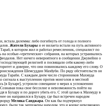
, встала дилемма: либо погибнуть от голода и полного
далов.
Жители Бухары
и ее вилаета встали на путь активного
е Тараб, в котором жил и работал ремесленник, специалист по
ь на особые-«еретические» собрания, на которых устраивались
 феодалов. Нет ничего невероятного в сообщении Джувейни о
с господствующей религией и посвящали себя какому-либо
оритет и доверие, что они повиновались каждому его слову. О
 происхождения Шемсуддин Махбуби. По ряду обстоятельств он
ахмуда Тараби. С каждым днем число сторонников Махмуда
ько сигнала к выступлению против монголов и местной
сь [в Бухаре], устроили совещание о мерах к успокоению
Сознавая пока свое бессилие и невозможность пойти на
я в Бухару и по дороге убить его. С этой целью к Махмуду в
нее он направился в Бухару, где был встречен народом
 дворцу
Мелика Санджара
. Он как бы подчеркнул
муд, были так запружены народом, что и кошке невозможно