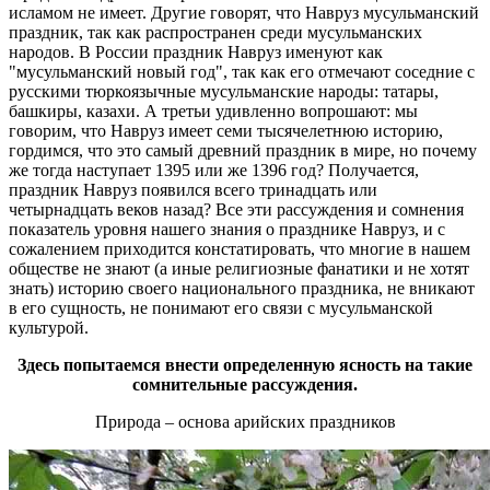
исламом не имеет. Другие говорят, что Навруз мусульманский
праздник, так как распространен среди мусульманских
народов. В России праздник Навруз именуют как
"мусульманский новый год", так как его отмечают соседние с
русскими тюркоязычные мусульманские народы: татары,
башкиры, казахи. А третьи удивленно вопрошают: мы
говорим, что Навруз имеет семи тысячелетнюю историю,
гордимся, что это самый древний праздник в мире, но почему
же тогда наступает 1395 или же 1396 год? Получается,
праздник Навруз появился всего тринадцать или
четырнадцать веков назад? Все эти рассуждения и сомнения
показатель уровня нашего знания о празднике Навруз, и с
сожалением приходится констатировать, что многие в нашем
обществе не знают (а иные религиозные фанатики и не хотят
знать) историю своего национального праздника, не вникают
в его сущность, не понимают его связи с мусульманской
культурой.
Здесь попытаемся внести определенную ясность на такие
сомнительные рассуждения.
Природа – основа арийских праздников