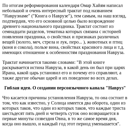
По итогам реформирования календаря Омар Хайям написал
небольшой и очень интересный трактат под названием
"Наврузнаме" ("Книга о Наврузе"), тем самым, на наш взгляд,
подтвердив, что его основной целью было возрождение
древнего национального праздника. Трактат состоит из
семнадцати разделов, тематика которых связана с историей
появления праздника, о свойствах и признаках различных
вещей (золото, меч, стрела и лук, перо... ), животных и птиц
(коня и сокола), пользе вина, свойствах красивого лица и т.д.
имеющих отношение к особенностям празднования Навруза.
Трактат начинается такими словами: "В этой книге
раскрывается истина Навруза, в какой день он был при царях
Ирана, какой царь установил его и почему его справляют, а
также другие обычаи царей и их поведение во всех делах.
Гиблая идея. О создании персоязычного канала "Навруз"
Что касается причины установления Навруза, то она состоит в
том, что как известно, у Солнца имеется два оборота, один из
которых таков, что один из которых таков, что каждые триста
шестьдесят пять дней и четверть суток оно возвращается в
первые минуты созвездия Овна, в то же самое время дня,
когда оно вышло, и каждый год этот период уменьшается".