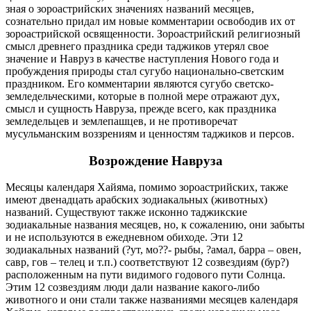
зная о зороастрийских значениях названий месяцев,
сознательно придал им новые комментарии освободив их от
зороастрийской освященности. Зороастрийский религиозный
смысл древнего праздника среди таджиков утерял свое
значение и Навруз в качестве наступления Нового года и
пробуждения природы стал сугубо национально-светским
праздником. Его комментарии являются сугубо светско-
земледельческими, которые в полной мере отражают дух,
смысл и сущность Навруза, прежде всего, как праздника
земледельцев и землепашцев, и не противоречат
мусульманским воззрениям и ценностям таджиков и персов.
Возрождение Навруза
Месяцы календаря Хайяма, помимо зороастрийских, также
имеют двенадцать арабских зодиакальных (животных)
названий. Существуют также исконно таджикские
зодиакальные названия месяцев, но, к сожалению, они забыты
и не используются в ежедневном обиходе. Эти 12
зодиакальных названий (?ут, мо??- рыбы, ?амал, барра – овен,
савр, гов – телец и т.п.) соответствуют 12 созвездиям (бур?)
расположенным на пути видимого годового пути Солнца.
Этим 12 созвездиям люди дали название какого-либо
животного и они стали также названиями месяцев календаря