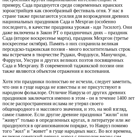
примеру, Сада празднуется среди современных иранских
зороастрийцев как своеобразный фестиваль огня. У нас в
стране также прилагаются усилия для возрождения древних
национальных праздников Сада и Мехрган (особенно
последнего, в качестве праздника урожая - иди ?осилот). Они
даже включены в Закон РТ о праздничных днях – праздник
Сада (второе воскресенье марта), праздник Мехргон (третье
воскресенье октября). Память о них сохранила великая
персидско-таджикская поэзия - много восхитительных строк
мы встречаем в творчестве Рудаки, Фирдоуси, Манучихри,
Фаррухи, Унсури и других великих поэтов посвященных
Сада и Мехргану. В современной таджикской поэзии они
также являются объектом отражения и воспевания.
Хотя эти праздники полностью не исчезли, следует заметить,
что они в гуще народа не известны и не присутствуют в
народном фольклоре. Отличие Навруза от других древних
праздников заключается именно в этом - он в течение 1400 лет
после распространения ислама не утерял своего
общенародного и массового значения, и это, на мой взгляд,
самое главное. Если другие древние праздники "жили" или
"живут" только в определенных кругах, в литературе или же
празднуются в организованном порядке, то Навруз помимо
того "жил" и "живет" в гуще народных масс. Во все времена,
включая советский период, народ с приходом весны сам