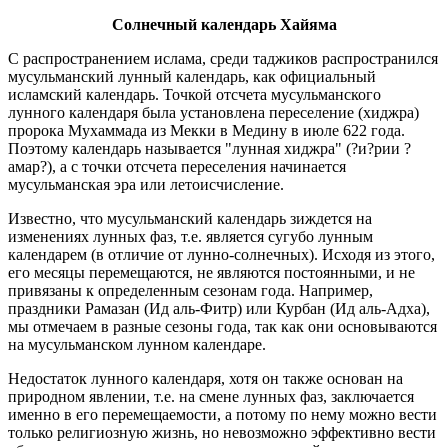
Солнечный календарь Хайяма
С распространением ислама, среди таджиков распространился
мусульманский лунный календарь, как официальный
исламский календарь. Точкой отсчета мусульманского
лунного календаря была установлена переселение (хиджра)
пророка Мухаммада из Мекки в Медину в июле 622 года.
Поэтому календарь называется "лунная хиджра" (?и?рии ?
амар?), а с точки отсчета переселения начинается
мусульманская эра или летоисчисление.
Известно, что мусульманский календарь зиждется на
изменениях лунных фаз, т.е. является сугубо лунным
календарем (в отличие от лунно-солнечных). Исходя из этого,
его месяцы перемещаются, не являются постоянными, и не
привязаны к определенным сезонам года. Например,
праздники Рамазан (Ид аль-Фитр) или Курбан (Ид аль-Адха),
мы отмечаем в разные сезоны года, так как они основываются
на мусульманском лунном календаре.
Недостаток лунного календаря, хотя он также основан на
природном явлении, т.е. на смене лунных фаз, заключается
именно в его перемещаемости, а потому по нему можно вести
только религиозную жизнь, но невозможно эффективно вести