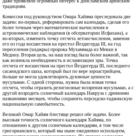
даже проявляли огромный интерес к доисламским арийским
традициям.
Комиссия под руководством Омара Хайяма преследовала две
задачи: во-первых, реформировать сам календарь, сделав его
более точным через математические вычисления и
астрономические наблюдения (в обсерватории Исфахана), а
во-вторых, изменить точку отсчета летоисчисления, заменив
его из года восшествия на престол Йездигерда III, на год
переселения (хиджры) пророка Мухаммада из Мекки в
Медину. Вторая цель, на наш взгляд была более важной, так
как возникла необходимость в исламизации эры. Точка
отсчета от восшествия на престол Йездигерда III, последнего
сасанидского шаха, который был по вере зороастрийцем,
больше не могла удовлетворить духовные ценности
мусульман. С одной стороны, нужна была новая точка
отсчета, чтобы отразить религиозные воззрения мусульман, а с
другой возродить солнечный календарь Навруза с древними
названиями месяцев, чтобы сохранить персидско-таджикскую
национальную самобытность.
Великий Омар Хайям блестяще решил обе задачи. Более
высокая точность солнечного календаря Хайяма, по
отношению к другим солнечным календарям, в том числе
григорианского, который мы ныне ежедневно используем,