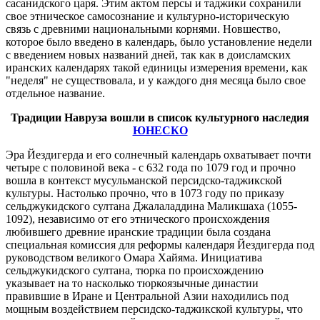
сасанидского царя. Этим актом персы и таджики сохранили
свое этническое самосознание и культурно-историческую
связь с древними национальными корнями. Новшество,
которое было введено в календарь, было установление недели
с введением новых названий дней, так как в доисламских
иранских календарях такой единицы измерения времени, как
"неделя" не существовала, и у каждого дня месяца было свое
отдельное название.
Традиции Навруза вошли в список культурного наследия
ЮНЕСКО
Эра Йездигерда и его солнечный календарь охватывает почти
четыре с половиной века - с 632 года по 1079 год и прочно
вошла в контекст мусульманской персидско-таджикской
культуры. Настолько прочно, что в 1073 году по приказу
сельджукидского султана Джалаладдина Маликшаха (1055-
1092), независимо от его этнического происхождения
любившего древние иранские традиции была создана
специальная комиссия для реформы календаря Йездигерда под
руководством великого Омара Хайяма. Инициатива
сельджукидского султана, тюрка по происхождению
указывает на то насколько тюркоязычные династии
правившие в Иране и Центральной Азии находились под
мощным воздействием персидско-таджикской культуры, что