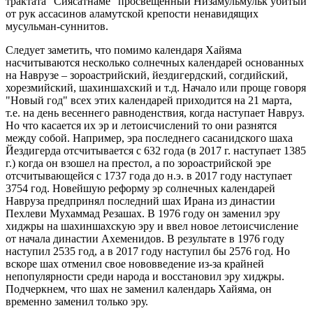
трактата "Сиясатнаме" просвещенный Низамульмульк убитый
от рук ассасинов аламутской крепости ненавидящих
мусульман-суннитов.
Следует заметить, что помимо календаря Хайяма
насчитываются несколько солнечных календарей основанных
на Наврузе – зороастрийский, йездигердский, согдийский,
хорезмийский, шахиншахский и т.д. Начало или проще говоря
"Новый год" всех этих календарей приходится на 21 марта,
т.е. на день весеннего равноденствия, когда наступает Навруз.
Но что касается их эр и летоисчислений то они разнятся
между собой. Например, эра последнего сасанидского шаха
Йездигерда отсчитывается с 632 года (в 2017 г. наступает 1385
г.) когда он взошел на престол, а по зороастрийской эре
отсчитывающейся с 1737 года до н.э. в 2017 году наступает
3754 год. Новейшую реформу эр солнечных календарей
Навруза предпринял последний шах Ирана из династии
Пехлеви Мухаммад Резашах. В 1976 году он заменил эру
хиджры на шахиншахскую эру и ввел новое летоисчисление
от начала династии Ахеменидов. В результате в 1976 году
наступил 2535 год, а в 2017 году наступил бы 2576 год. Но
вскоре шах отменил свое нововведение из-за крайней
непопулярности среди народа и восстановил эру хиджры.
Подчеркнем, что шах не заменил календарь Хайяма, он
временно заменил только эру.