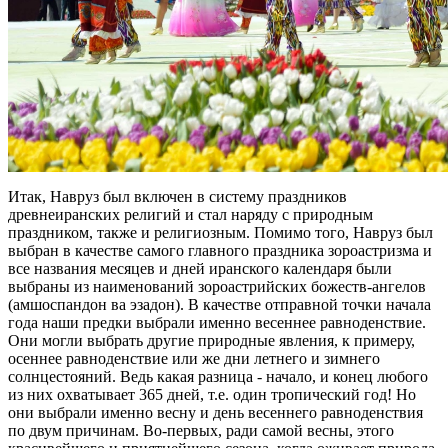
Итак, Навруз был включен в систему праздников
древнеиранских религий и стал наряду с природным
праздником, также и религиозным. Помимо того, Навруз был
выбран в качестве самого главного праздника зороастризма и
все названия месяцев и дней иранского календаря были
выбраны из наименований зороастрийских божеств-ангелов
(амшоспандон ва эзадон). В качестве отправной точки начала
года наши предки выбрали именно весеннее равноденствие.
Они могли выбрать другие природные явления, к примеру,
осеннее равноденствие или же дни летнего и зимнего
солнцестояний. Ведь какая разница - начало, и конец любого
из них охватывает 365 дней, т.е. один тропический год! Но
они выбрали именно весну и день весеннего равноденствия
по двум причинам. Во-первых, ради самой весны, этого