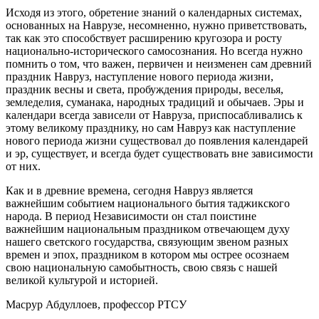
Исходя из этого, обретение знаний о календарных системах,
основанных на Наврузе, несомненно, нужно приветствовать,
так как это способствует расширению кругозора и росту
национально-исторического самосознания. Но всегда нужно
помнить о том, что важен, первичен и неизменен сам древний
праздник Навруз, наступление нового периода жизни,
праздник весны и света, пробуждения природы, веселья,
земледелия, суманака, народных традиций и обычаев. Эры и
календари всегда зависели от Навруза, приспосабливались к
этому великому празднику, но сам Навруз как наступление
нового периода жизни существовал до появления календарей
и эр, существует, и всегда будет существовать вне зависимости
от них.
Как и в древние времена, сегодня Навруз является
важнейшим событием национального бытия таджикского
народа. В период Независимости он стал поистине
важнейшим национальным праздником отвечающем духу
нашего светского государства, связующим звеном разных
времен и эпох, праздником в котором мы острее осознаем
свою национальную самобытность, свою связь с нашей
великой культурой и историей.
Масрур Абдуллоев, профессор РТСУ