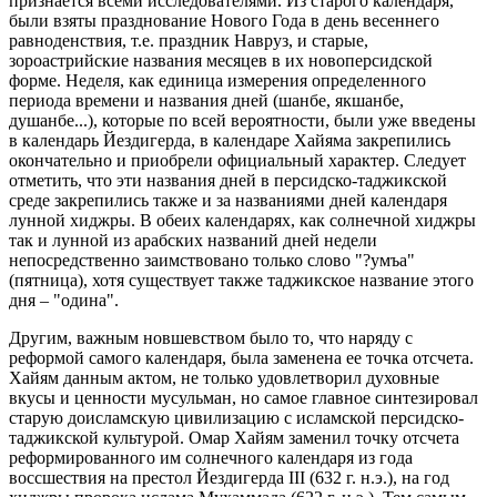
признается всеми исследователями. Из старого календаря,
были взяты празднование Нового Года в день весеннего
равноденствия, т.е. праздник Навруз, и старые,
зороастрийские названия месяцев в их новоперсидской
форме. Неделя, как единица измерения определенного
периода времени и названия дней (шанбе, якшанбе,
душанбе...), которые по всей вероятности, были уже введены
в календарь Йездигерда, в календаре Хайяма закрепились
окончательно и приобрели официальный характер. Следует
отметить, что эти названия дней в персидско-таджикской
среде закрепились также и за названиями дней календаря
лунной хиджры. В обеих календарях, как солнечной хиджры
так и лунной из арабских названий дней недели
непосредственно заимствовано только слово "?умъа"
(пятница), хотя существует также таджикское название этого
дня – "одина".
Другим, важным новшевством было то, что наряду с
реформой самого календаря, была заменена ее точка отсчета.
Хайям данным актом, не только удовлетворил духовные
вкусы и ценности мусульман, но самое главное синтезировал
старую доисламскую цивилизацию с исламской персидско-
таджикской культурой. Омар Хайям заменил точку отсчета
реформированного им солнечного календаря из года
воссшествия на престол Йездигерда III (632 г. н.э.), на год