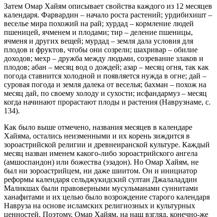
Затем Омар Хайям описывает свойства каждого из 12 месяцев
календаря. Фарвардин – начало роста растений; урдибихишт –
веселье мира похожий на рай; хурдад – кормление людей
пшеницей, ячменем и плодами; тир – деление пшеницы,
ячменя и других вещей; мурдад – земля дала условия для
плодов и фруктов, чтобы они созрели; шахривар – обилие
доходов; мехр – дружба между людьми, созревание злаков и
плодов; абан – месяц вод о дождей; азар – месяц огня, так как
погода ставнится холодной и появляется нужда в огне; дай –
суровая погода и земля далека от веселья; бахман – похож на
месяц дай, по своему холоду и сухости; исфандармуз – месяц
когда начинают прорастают плоды и растения (Наврузнаме, с.
134).
Как было выше отмечено, названия месяцев в календаре
Хайяма, остались неизменными и их корень зиждится в
зороастрийской религии и древнеиранской культуре. Каждый
месяц назван именем какого-либо зороастрийского ангела
(амшоспандон) или божества (эзадон). Но Омар Хайям, не
был ни зороастрийцем, ни даже шиитом. Он и инициатор
реформы календаря сельджукидский султан Джалаладдин
Маликшах были правоверными мусульманами суннитами
ханафитами и их целью было возрождение старого календаря
Навруза на основе исламских религиозных и культурных
ценностей. Поэтому, Омар Хайям, на наш взгляд, конечно-же