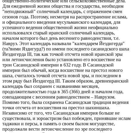
общественно-политические или сельскохозяйственные дела.
Для ежедневной жизни общества и государства, необходим
"неподвижный" солнечный календарь, с отражением смен
сезонов года. Поэтому, несмотря на распространение ислама,
и официального введения мусульманского календаря, для
успешного ведения общественной жизни неофициально
использовался старый иранский солнечный календарь,
началом которого был день весеннего равноденствия, т.е.
Навруз. Этот календарь называли "календарем Йездигерда"
(та?вими Яздигурд?) по имени последнего сасанидского шаха
Йездигерда III, так как точкой отсчета новой иранской эры
или летоисчисления было установлено его восшествие на
трон Сасанидской империи в 632 году. В Сасанидской
империи был обычай, когда восшествие на престол нового
шаха, считалось точкой отсчета новой эры, и последним в
этом ряду был Йездигерд III. Таким образом, древнеиранский
календарь был сохранен с названиями месяцев,
продолжительностью года в 365 (366) дней и началом года,
совпадающим с весенним равноденствием – Наврузом.
Помимо того, была сохранена Сасанидская традиция ведения
точки отсчета от восшествия на престол шахиншаха.
Независимо от того, что Сасанидская империя больше не
существовала, и зороастризм был побежден, принявшие ислам
таджики и персы, в память о своем былом могуществе,
продолжали вести летоисчисление по эре последнего