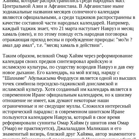
Хайяма, которые распространились среди народных масс
Центральной Азии и Афганистана. В Афганистане ныне
зодиакальные названия месяцев солнечного календаря
являются официальными, а среди таджиков распространены в
качестве составной части народных календарей. Например,
каждый таджик знает, что 21 марта наступает Навруз и месяц
хамаль (овен), и по этому поводу есть народная поговорка
отражающая приход весны и пробуждение природы: "мо?и ?
амал дар амал", т.е. "месяц хамаль в действии".
Таким образом, великий Омар Хайям через реформирование
календаря своих предков синтезировал арийскую и
исламскую культуры, по существу возродив Навруз и дав ему
новое дыхание. Его календарь, на мой взгляд, наряду с
"Шахнаме" Абулькасыма Фирдоуси является одной из высших
точек симбиоза персидско-таджикской доисламской и
исламской культур. Хотя созданный им календарь является в
современном Иране официальным календарем, но к шиизму
отношение не имеет, как думают некоторые наши
ограниченные и не сведущие муллы. Сложился интересный
исторический парадокс: в современном шиитском Иране
пользуются календарем Навруза, который в свое время
реформировали сунниты Омар Хайям (у шиитов имя Омар
(Умар) не практикуется), Джалаладдин Маликшах и его
знаменитый визирь, близкий друг Хайяма, автор знаменитого