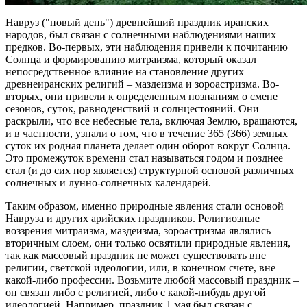
Навруз ("новый день") древнейший праздник иранских
народов, был связан с солнечными наблюдениями наших
предков. Во-первых, эти наблюдения привели к почитанию
Солнца и формированию митраизма, который оказал
непосредственное влияние на становление других
древнеиранских религий – маздеизма и зороастризма. Во-
вторых, они привели к определенным познаниям о смене
сезонов, суток, равноденствий и солнцестояний. Они
раскрыли, что все небесные тела, включая Землю, вращаются,
и в частности, узнали о том, что в течение 365 (366) земных
суток их родная планета делает один оборот вокруг Солнца.
Это промежуток времени стал называться годом и позднее
стал (и до сих пор является) структурной основой различных
солнечных и лунно-солнечных календарей.
Таким образом, именно природные явления стали основой
Навруза и других арийских праздников. Религиозные
воззрения митраизма, маздеизма, зороастризма являлись
вторичным слоем, они только освятили природные явления,
так как массовый праздник не может существовать вне
религии, светской идеологии, или, в конечном счете, вне
какой-либо профессии. Возьмите любой массовый праздник –
он связан либо с религией, либо с какой-нибудь другой
идеологией. Например, праздник 1 мая был связан с