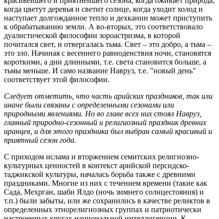
красивейшего и приятнейшего сезона, когда оживает природа,
когда цветут деревья и светит солнце, когда уходит холод и
наступает долгожданное тепло и дехканин может приступить
к обрабатыванию земли. А во-вторых, это соответствовало
дуалистической философии зороастризма, в которой
почитался свет, и отвергалась тьма. Свет – это добро, а тьма –
это зло. Начиная с весеннего равноденствия ночи, становятся
короткими, а дни длинными, т.е. света становится больше, а
тьмы меньше. И само название Навруз, т.е. "новый день"
соответствует этой философии.
Следует отметить, что часть арийских праздников, так или
иначе были связаны с определенными сезонами или
природными явлениями. Но во главе всех них стоял Навруз,
главный природно-сезонный и религиозный праздник древних
иранцев, и для этого праздника был выбран самый красивый и
приятный сезон года.
С приходом ислама и вторжением семитских религиозно-
культурных ценностей в контекст арийской персидско-
таджикской культуры, началась борьба также с древними
праздниками. Многие из них с течением времени (такие как
Сада, Мехрган, шаби Ялдо (ночь зимнего солнцестояния) и
т.п.) были забыты, или же сохранились в качестве реликтов в
определенных этнорелигиозных группах и патриотически
настроенных кругах национальной интеллигенции. К