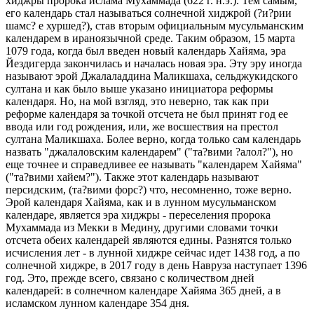
хиджры пророка ислама Мухаммада (622 г. н.э.). Тем самым,
его календарь стал называться солнечной хиджрой (?и?рии
шамс? е хуршед?), став вторым официальным мусульманским
календарем в ираноязычной среде. Таким образом, 15 марта
1079 года, когда был введен новый календарь Хайяма, эра
Йездигерда закончилась и началась новая эра. Эту эру иногда
называют эрой Джалаладдина Маликшаха, сельджукидского
султана и как было выше указано инициатора реформы
календаря. Но, на мой взгляд, это неверно, так как при
реформе календаря за точкой отсчета не был принят год ее
ввода или год рождения, или, же восшествия на престол
султана Маликшаха. Более верно, когда только сам календарь
назвать "джалаловским календарем" ("та?вими ?алол?"), но
еще точнее и справедливее ее называть "календарем Хайяма"
("та?вими хайем?"). Также этот календарь называют
персидским, (та?вими форс?) что, несомненно, тоже верно.
Эрой календаря Хайяма, как и в лунном мусульманском
календаре, является эра хиджры - переселения пророка
Мухаммада из Мекки в Медину, другими словами точки
отсчета обеих календарей являются едины. Разнятся только
исчисления лет - в лунной хиджре сейчас идет 1438 год, а по
солнечной хиджре, в 2017 году в день Навруза наступает 1396
год. Это, прежде всего, связано с количеством дней
календарей: в солнечном календаре Хайяма 365 дней, а в
исламском лунном календаре 354 дня.