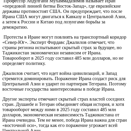
Профессор Абдулгани Мухаммадазимов называет Иран
«передовой линией битвы Восток-Запад», где евразийские
державы противостоят США. Он предупреждает, что после
Ирана США могут двигаться к Кавказу и Центральной Азии,
а затем к России и Китаю под лозунгами борьбы за
демократию.
Протесты в Иране могут повлиять на транспортный коридор
«Север-Юг». Эксперт Фирдавс Джалилов отмечает, что
страны региона испытывают скрытый страх за будущее, но
Таджикистан экономически независим от Ирана.
Товарооборот в 2025 году составил 485 млн долларов, но не
определяет политику.
Джалилов считает, что идет война цивилизаций, и Запад
стремится доминировать. Поражение Ирана создаст риск для
Центральной Азии и ударит по партнерам Тегерана. Поэтому
восточные государства заинтересованы в победе Ирана.
Другие эксперты отмечают скрытый страх властей соседних
стран. Душанбе и Тегеран объединяет общая история, и хотя
товарооборот между ними в 2025 году составил 485 млн
долларов, экономическая независимость Таджикистана от
Ирана очевидна. Тем не менее, победа Ирана важна для стран
«восточной оси», тогда как его поражение угрожает всей
Центральной Азии.