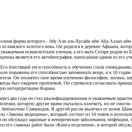
полная форма которого - Абу Али аль-Хусайн ибн Абд Аллах иб
сламского золотого века. Он родился в деревне Афшана, котора
л уважаемым исмаилитским ученым, а его мать Сетаре родом из
нны является его автобиография, написанная одним из его уч
 Его блестящий ум и способность к обучению стали очевидными,
 были поражены его способностью запоминать вещи, и к 10 года
учителя. Он посвятил свое время изучению философии, логики, н
 когда был озадачен проблемой. Он стремился согласовать принц
ную интерпретацию Корана.
 через два года он стал квалифицированным и уважаемым практ
олезни, которую другие врачи пытались излечить, но не смогли
ой библиотеке Саманидов. В другой раз он вылечил от колик Шам
и «Законы медицины», который состоит из 14 томов и использов
ем он обсуждал заразные и венерические заболевания, инфекции,
 из его главных работ была «Книга исцеления», в которой обсужд