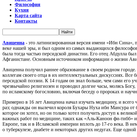
Философия
Кухня
Карта сайта
Контакты
Авиценна
- это латинизированная версия имени «Ибн Сина», 
веке нашей эры, и был одним из самых выдающихся философов и
была тогда частью персидской династии. Его отец Абдулла бы
Афганистане. Основным источником информации о жизни Авице
Авиценна получил раннее образование в своем родном городе.
коллегам своего отца в их интеллектуальных дискуссиях. Все
персидской поэзии. К 14 годам он знал больше, чем сами его 
чрезвычайно религиозен и проводил долгие часы, молясь Богу,
по исламскому богословию, включая беседу о пророках и науч
Примерно в 16 лет Авиценна начал изучать медицину, и всего
раз; однажды он вылечил короля Бухары Нуха ибн Мансура от б
которое он хотел, но он только хотел получить доступ к велик
важных работ по медицине, таких как «Аль-Каноон фи-тибб» ил
Европе, так и в Исламской империи вплоть до 17-го века. В н
о туберкулезе, диабете и некоторых других недугах. Еще одной