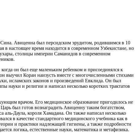
н Сина. Авиценна был персидским эрудитом, родившимся в 10
я в настоящее время находится в современном Узбекистане, но
 Бухары, столицы империи Саманидов в современном
еников.
 когда он был еще маленьким ребенком и присоединялся к
м он выучил Коран наизусть вместе с многочисленными стихами
ауки, исламских законов и произведений Евклида. Он был
ипы науки и религии и написал несколько коротких трактатов
икующим врачом. Его медицинское образование пригодилось не
. Царь был готов вознаградить Авиценну таким богатством,
са аль-Даула, короля Хамадана. Он также написал несколько
ался в качестве стандартного медицинского учебника как в
 теории и практики надлежащей гигиены, а также подробности
ается логика, естественные науки, математика и метафизика.