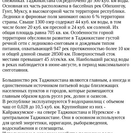
снежниках Таджикистана сосредоточено до 500 куб. км воды.
Основная их часть расположена в бассейнах рек Обихингоу,
Гунт, Муксу, в высокогорной части территории республики.
Ледники и фирновые поля занимают около 6 % территории
страны. Свыше 1300 озер содержат 44 куб. км воды, в том
числе более 20 куб. км пресной и 24 куб. км соленой. Их
общая площадь равна 705 кв. км. Особенности горной
территории обусловили развитие в Таджикистане густой
речной сети с ледниково-снеговым и дождевым типом
питания, охватывающей 947 рек протяженностью более 10 км
и общей длиной свыше 28500 км. Поверхностный сток
местами превышает 45 л/сек/кв. км. Наибольший расход воды
в реках наблюдается в июне-августе, в период максимального
снеготаяния.
Большинство рек Таджикистана являются главным, а иногда и
единственным источником питьевой воды близлежащих
населенных пунктов и городов, которые размещаются
главным образом вдоль русел рек, долин и оазисов.
В республике эксплуатируются 9 водохранилищ с объемом
чаш от 0,028 до 10,5 куб. км. Крупнейшие из них -
Кайраккумское - на севере Таджикистана и Нурекское - в
центральном Таджикистане. Они в основном используются
для целей энергетики, ирригации, рыборазведения,
водоснабжения и селезащиты.