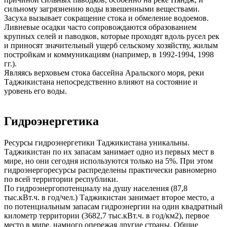
сильному загрязнению воды взвешенными веществами.
Засуха вызывает сокращение стока и обмеление водоемов.
Ливневые осадки часто сопровождаются образованием
крупных селей и паводков, которые проходят вдоль русел рек
и приносят значительный ущерб сельскому хозяйству, жилым
постройкам и коммуникациям (например, в 1992-1994, 1998
гг.).
Являясь верховьем стока бассейна Аральского моря, реки
Таджикистана непосредственно влияют на состояние и
уровень его воды.
Гидроэнергетика
Ресурсы гидроэнергетики Таджикистана уникальны.
Таджикистан по их запасам занимает одно из первых мест в
мире, но они сегодня используются только на 5%. При этом
гидроэнергоресурсы распределены практически равномерно
по всей территории республики.
По гидроэнергопотенциалу на душу населения (87,8
тыс.кВт.ч. в год/чел.) Таджикистан занимает второе место, а
по потенциальным запасам гидроэнергии на один квадратный
километр территории (3682,7 тыс.кВт.ч. в год/км2), первое
место в мире, намного опережая другие страны. Общие