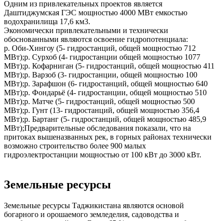
Одним из привлекательных проектов является
Даштиджумская ГЭС мощностью 4000 МВт емкостью
водохранилища 17,6 км3.
Экономически привлекательными и технически
обоснованными являются освоение гидропотенциала:
р. Оби-Хингоу (5- гидростанций, общей мощностью 712
МВт);р. Сурхоб (4- гидростанции общей мощностью 1077
МВт);р. Кофарниган (5- гидростанций, общей мощностью 411
МВт);р. Варзоб (3- гидростанции, общей мощностью 100
МВт);р. Зарафшон (6- гидростанций, общей мощностью 640
МВт);р. Фондарьё (4- гидростанции, общей мощностью 510
МВт);р. Матче (5- гидростанций, общей мощностью 500
МВт);р. Гунт (13- гидростанций, общей мощностью 356,4
МВт);р. Бартанг (5- гидростанций, общей мощностью 485,9
МВт);Предварительные обследования показали, что на
притоках вышеназванных рек, в горных районах технически
возможно строительство более 900 малых
гидроэлектростанции мощностью от 100 кВт до 3000 кВт.
Земельные ресурсы
Земельные ресурсы Таджикистана являются основой
богарного и орошаемого земледелия, садоводства и