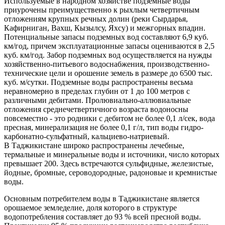
Используемые в народном хозяйстве подземные воды
приурочены преимущественно к рыхлым четвертичным
отложениям крупных речных долин (реки Сырдарья,
Кафирниган, Вахш, Кызылсу, Яхсу) и межгорных впадин.
Потенциальные запасы подземных вод составляют 6,9 куб.
км/год, причем эксплуатационные запасы оцениваются в 2,5
куб. км/год. Забор подземных вод осуществляется на нужды
хозяйственно-питьевого водоснабжения, производственно-
технические цели и орошение земель в размере до 6500 тыс.
куб. м/сутки. Подземные воды распространены весьма
неравномерно в пределах глубин от 1 до 100 метров с
различными дебитами. Пролювиально-аллювиальные
отложения среднечетвертичного возраста водоносны
повсеместно - это родники с дебитом не более 0,1 л/сек, вода
пресная, минерализация не более 0,1 г/л, тип воды гидро-
карбонатно-сульфатный, кальциево-натриевый.
В Таджикистане широко распространены лечебные,
термальные и минеральные воды и источники, число которых
превышает 200. Здесь встречаются сульфидные, железистые,
йодные, бромные, сероводородные, радоновые и кремнистые
воды.
Основным потребителем воды в Таджикистане является
орошаемое земледелие, доля которого в структуре
водопотребления составляет до 93 % всей пресной воды.