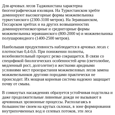
Для арчовых лесов Таджикистана характерна
биогеографическая изоляция. На Туркестанском хребте
доминируют высокогорные формы можжевельника
туркестанского (2300-3100 метров). На Зеравшанском,
Гиссарском хребтах и на других возвышенностях
доминируютнизкогорные и среднегорные формы
можжевельника зеравшанского (800-2000 м) и можжевельника
полушаровидного (1400-2500 метров).
Наибольшая продуктивность наблюдается в арчовых лесах с
плотностью 0,4-0,6. При понижении полноты,
возобновительный процесс резко сокращается. В связи со
спецификой биологических особенностей арчи (светолюбие,
медленный рост, долголетие) и жесткими аридными
условиями мест произрастания можжевеловых лесов замена
можжевельников другими породами практически не
происходит. Их мощная корневая система надежно защищает
почву от смыва.
В сомкнутых насаждениях образуется устойчивая подстилка и
даже продолжительные ливневые дожди не вызывают в
арчовниках эрозионные процессы. Располагаясь в
большинстве своем на крутых склонах, в зоне формирования
внутрипочвенных вод и селевых потоков, эти леса