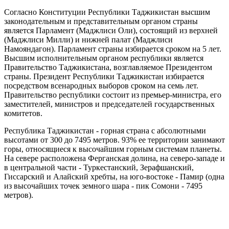
Согласно Конституции Республики Таджикистан высшим
законодательным и представительным органом страны
является Парламент (Маджлиси Оли), состоящий из верхней
(Маджлиси Милли) и нижней палат (Маджлиси
Намояндагон). Парламент страны избирается сроком на 5 лет.
Высшим исполнительным органом республики является
Правительство Таджикистана, возглавляемое Президентом
страны. Президент Республики Таджикистан избирается
посредством всенародных выборов сроком на семь лет.
Правительство республики состоит из премьер-министра, его
заместителей, министров и председателей государственных
комитетов.
Республика Таджикистан - горная страна с абсолютными
высотами от 300 до 7495 метров. 93% ее территории занимают
горы, относящиеся к высочайшим горным системам планеты.
На севере расположена Ферганская долина, на северо-западе и
в центральной части - Туркестанский, Зерафшанский,
Гиссарский и Алайский хребты, на юго-востоке - Памир (одна
из высочайших точек земного шара - пик Сомони - 7495
метров).