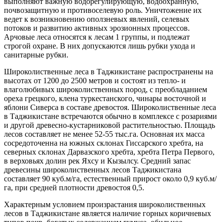
выполняют важную водорегулирующую, водоохранную,
почвозащитную и противоселевую роль. Уничтожение их
ведет к возникновению оползневых явлений, селевых
потоков и развитию активных эрозионных процессов.
Арчовые леса относятся к лесам 1 группы, и подлежат
строгой охране. В них допускаются лишь рубки ухода и
санитарные рубки.
Широколиственные леса в Таджикистане распространены на
высотах от 1200 до 2500 метров и состоят из тепло- и
влаголюбивых широколиственных пород, с преобладанием
ореха грецкого, клена туркестанского, чинары восточной и
яблони Сиверса в составе древостоя. Широколиственные леса
в Таджикистане встречаются обычно в комплексе с розариями
и другой древесно-кустарниковой растительностью. Площадь
лесов составляет не менее 52-55 тыс.га. Основная их масса
сосредоточенна на южных склонах Гиссарского хребта, на
северных склонах Дарвазского хребта, хребта Петра Первого,
в верховьях долин рек Яхсу и Кызылсу. Средний запас
древесины широколиственных лесов Таджикистана
составляет 90 куб.м/га, естественный прирост около 0,9 куб.м/
га, при средней плотности древостоя 0,5.
Характерным условием произрастания широколиственных
лесов в Таджикистане является наличие горных коричневых