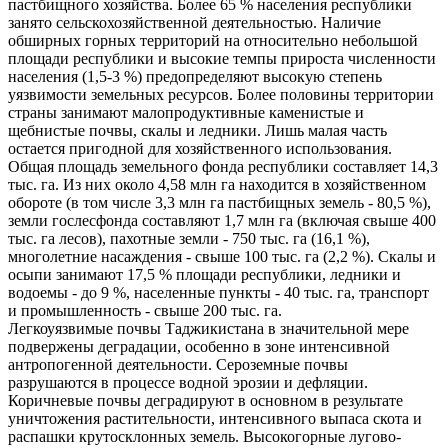
пастбищного хозяйства. Более 65 % населения республики
занято сельскохозяйственной деятельностью. Наличие
обширных горных территорий на относительно небольшой
площади республики и высокие темпы прироста численности
населения (1,5-3 %) предопределяют высокую степень
уязвимости земельных ресурсов. Более половины территории
страны занимают малопродуктивные каменистые и
щебнистые почвы, скалы и ледники. Лишь малая часть
остается пригодной для хозяйственного использования.
Общая площадь земельного фонда республики составляет 14,3
тыс. га. Из них около 4,58 млн га находится в хозяйственном
обороте (в том числе 3,3 млн га пастбищных земель - 80,5 %),
земли гослесфонда составляют 1,7 млн га (включая свыше 400
тыс. га лесов), пахотные земли - 750 тыс. га (16,1 %),
многолетние насаждения - свыше 100 тыс. га (2,2 %). Скалы и
осыпи занимают 17,5 % площади республики, ледники и
водоемы - до 9 %, населенные пункты - 40 тыс. га, транспорт
и промышленность - свыше 200 тыс. га.
Легкоуязвимые почвы Таджикистана в значительной мере
подвержены деградации, особенно в зоне интенсивной
антропогенной деятельности. Сероземные почвы
разрушаются в процессе водной эрозии и дефляции.
Коричневые почвы деградируют в основном в результате
уничтожения растительности, интенсивного выпаса скота и
распашки крутосклонных земель. Высокогорные лугово-