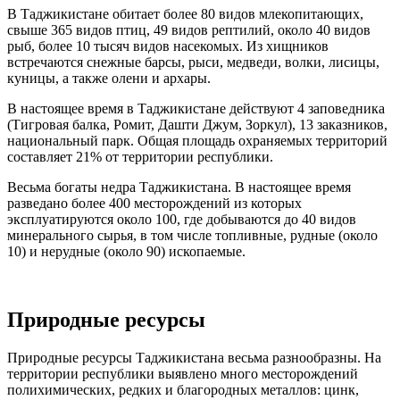
В Таджикистане обитает более 80 видов млекопитающих,
свыше 365 видов птиц, 49 видов рептилий, около 40 видов
рыб, более 10 тысяч видов насекомых. Из хищников
встречаются снежные барсы, рыси, медведи, волки, лисицы,
куницы, а также олени и архары.
В настоящее время в Таджикистане действуют 4 заповедника
(Тигровая балка, Ромит, Дашти Джум, Зоркул), 13 заказников,
национальный парк. Общая площадь охраняемых территорий
составляет 21% от территории республики.
Весьма богаты недра Таджикистана. В настоящее время
разведано более 400 месторождений из которых
эксплуатируются около 100, где добываются до 40 видов
минерального сырья, в том числе топливные, рудные (около
10) и нерудные (около 90) ископаемые.
Природные ресурсы
Природные ресурсы Таджикистана весьма разнообразны. На
территории республики выявлено много месторождений
полихимических, редких и благородных металлов: цинк,