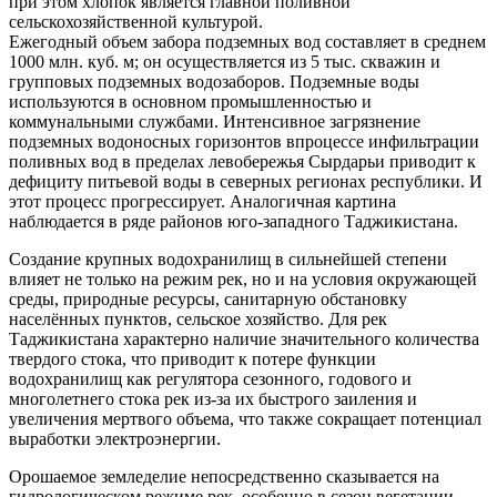
при этом хлопок является главной поливной
сельскохозяйственной культурой.
Ежегодный объем забора подземных вод составляет в среднем
1000 млн. куб. м; он осуществляется из 5 тыс. скважин и
групповых подземных водозаборов. Подземные воды
используются в основном промышленностью и
коммунальными службами. Интенсивное загрязнение
подземных водоносных горизонтов впроцессе инфильтрации
поливных вод в пределах левобережья Сырдарьи приводит к
дефициту питьевой воды в северных регионах республики. И
этот процесс прогрессирует. Аналогичная картина
наблюдается в ряде районов юго-западного Таджикистана.
Создание крупных водохранилищ в сильнейшей степени
влияет не только на режим рек, но и на условия окружающей
среды, природные ресурсы, санитарную обстановку
населённых пунктов, сельское хозяйство. Для рек
Таджикистана характерно наличие значительного количества
твердого стока, что приводит к потере функции
водохранилищ как регулятора сезонного, годового и
многолетнего стока рек из-за их быстрого заиления и
увеличения мертвого объема, что также сокращает потенциал
выработки электроэнергии.
Орошаемое земледелие непосредственно сказывается на
гидрологическом режиме рек, особенно в сезон вегетации.