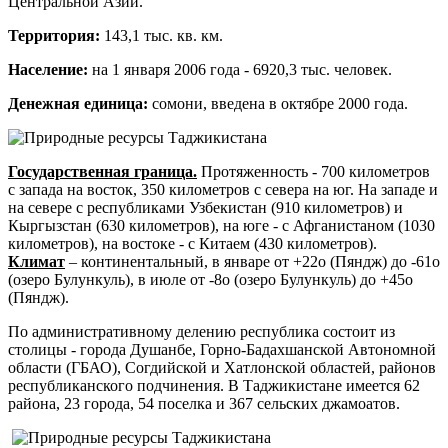
Центральной Азии.
Территория:
143,1 тыс. кв. км.
Население:
на 1 января 2006 года - 6920,3 тыс. человек.
Денежная единица:
сомони, введена в октябре 2000 года.
Государственная граница.
Протяженность - 700 километров
с запада на восток, 350 километров с севера на юг. На западе и
на севере с республиками Узбекистан (910 километров) и
Кыргызстан (630 километров), на юге - с Афганистаном (1030
километров), на востоке - с Китаем (430 километров).
Климат
– континентальный, в январе от +22o (Пяндж) до -61o
(озеро Булункуль), в июле от -8o (озеро Булункуль) до +45o
(Пяндж).
По административному делению республика состоит из
столицы - города Душанбе, Горно-Бадахшанской Автономной
области (ГБАО), Согдийской и Хатлонской областей, районов
республиканского подчинения. В Таджикистане имеется 62
района, 23 города, 54 поселка и 367 сельских джамоатов.