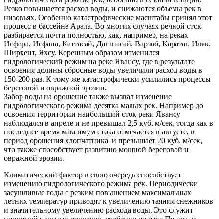
Резко повышается расход воды, и снижаются объемы рек в
низовьях. Особенно катастрофические масштабы принял этот
процесс в бассейне Арала. Во многих случаях речной сток
разбирается почти полностью, как, например, на реках
Исфара, Исфана, Каттасай, Даганасай, Варзоб, Каратаг, Иляк,
Ширкент, Яхсу. Коренным образом изменился
гидрологический режим на реке Явансу, где в результате
освоения долины сбросные воды увеличили расход воды в
150-200 раз. К тому же катастрофически усилились процессы
береговой и овражной эрозии.
Забор воды на орошение также вызвал изменение
гидрологического режима десятка малых рек. Например до
освоения территории наибольший сток реки Явансу
наблюдался в апреле и не превышал 2,5 куб. м/сек, тогда как в
последнее время максимум стока отмечается в августе, в
период орошения хлопчатника, и превышает 20 куб. м/сек,
что также способствует развитию мощной береговой и
овражной эрозии.
Климатический фактор в свою очередь способствует
изменению гидрологического режима рек. Периодически
засушливые годы с резким повышением максимальных
летних температур приводят к увеличению таяния снежников
и значительному увеличению расхода воды. Это служит
причиной сильных паводков, особенно на реке Пяндж, и