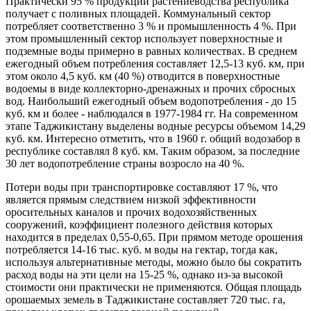
Практически 95 % продукции растениеводства республика
получает с поливных площадей. Коммунальный сектор
потребляет соответственно 3 % и промышленность 4 %. При
этом промышленный сектор использует поверхностные и
подземные воды примерно в равных количествах. В среднем
ежегодный объем потребления составляет 12,5-13 куб. км, при
этом около 4,5 куб. км (40 %) отводится в поверхностные
водоемы в виде коллекторно-дренажных и прочих сбросных
вод. Наибольший ежегодный объем водопотребления - до 15
куб. км и более - наблюдался в 1977-1984 гг. На современном
этапе Таджикистану выделены водные ресурсы объемом 14,29
куб. км. Интересно отметить, что в 1960 г. общий водозабор в
республике составлял 8 куб. км. Таким образом, за последние
30 лет водопотребление страны возросло на 40 %.
Потери воды при транспортировке составляют 17 %, что
является прямым следствием низкой эффективности
оросительных каналов и прочих водохозяйственных
сооружений, коэффициент полезного действия которых
находится в пределах 0,55-0,65. При прямом методе орошения
потребляется 14-16 тыс. куб. м воды на гектар, тогда как,
используя альтернативные методы, можно было бы сократить
расход воды на эти цели на 15-25 %, однако из-за высокой
стоимости они практически не применяются. Общая площадь
орошаемых земель в Таджикистане составляет 720 тыс. га,