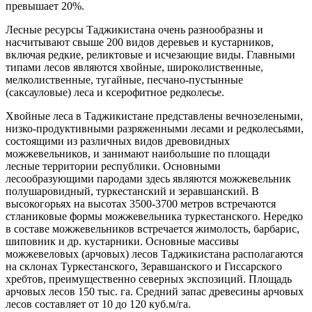
превышает 20%.
Лесные ресурсы Таджикистана очень разнообразны и
насчитывают свыше 200 видов деревьев и кустарников,
включая редкие, реликтовые и исчезающие виды. Главными
типами лесов являются хвойные, широколиственные,
мелколиственные, тугайные, песчано-пустынные
(саксауловые) леса и ксерофитное редколесье.
Хвойные леса в Таджикистане представлены вечнозелеными,
низко-продуктивными разряженными лесами и редколесьями,
состоящими из различных видов древовидных
можжевельников, и занимают наибольшие по площади
лесные территории республики. Основными
лесообразующими пародами здесь являются можжевельник
полушаровидный, туркестанский и зеравшанский. В
высокогорьях на высотах 3500-3700 метров встречаются
стланиковые формы можжевельника туркестанского. Нередко
в составе можжевельников встречается жимолость, барбарис,
шиповник и др. кустарники. Основные массивы
можжевеловых (арчовых) лесов Таджикистана располагаются
на склонах Туркестанского, Зеравшанского и Гиссарского
хребтов, преимущественно северных экспозиций. Площадь
арчовых лесов 150 тыс. га. Средний запас древесины арчовых
лесов составляет от 10 до 120 куб.м/га.