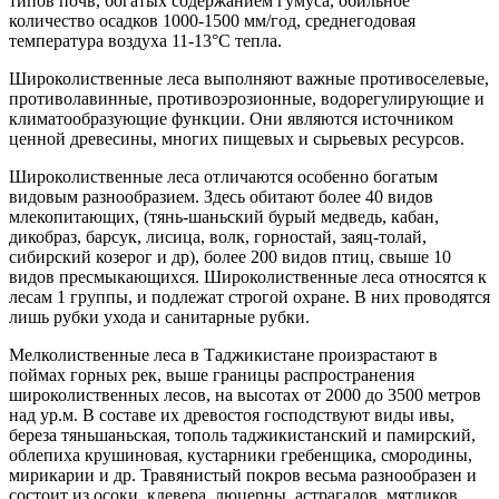
типов почв, богатых содержанием гумуса, обильное
количество осадков 1000-1500 мм/год, среднегодовая
температура воздуха 11-13°C тепла.
Широколиственные леса выполняют важные противоселевые,
противолавинные, противоэрозионные, водорегулирующие и
климатообразующие функции. Они являются источником
ценной древесины, многих пищевых и сырьевых ресурсов.
Широколиственные леса отличаются особенно богатым
видовым разнообразием. Здесь обитают более 40 видов
млекопитающих, (тянь-шаньский бурый медведь, кабан,
дикобраз, барсук, лисица, волк, горностай, заяц-толай,
сибирский козерог и др), более 200 видов птиц, свыше 10
видов пресмыкающихся. Широколиственные леса относятся к
лесам 1 группы, и подлежат строгой охране. В них проводятся
лишь рубки ухода и санитарные рубки.
Мелколиственные леса в Таджикистане произрастают в
поймах горных рек, выше границы распространения
широколиственных лесов, на высотах от 2000 до 3500 метров
над ур.м. В составе их древостоя господствуют виды ивы,
береза тяньшаньская, тополь таджикистанский и памирский,
облепиха крушиновая, кустарники гребенщика, смородины,
мирикарии и др. Травянистый покров весьма разнообразен и
состоит из осоки, клевера, люцерны, астрагалов, мятликов,