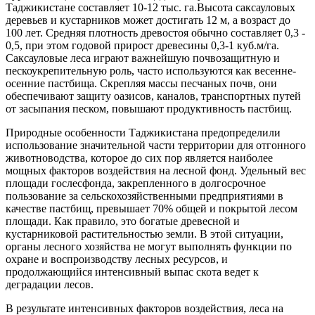
Таджикистане составляет 10-12 тыс. га.Высота саксауловых
деревьев и кустарников может достигать 12 м, а возраст до
100 лет. Средняя плотность древостоя обычно составляет 0,3 -
0,5, при этом годовой прирост древесины 0,3-1 куб.м/га.
Саксауловые леса играют важнейшую почвозащитную и
пескоукрепительную роль, часто используются как весенне-
осенние пастбища. Скрепляя массы песчаных почв, они
обеспечивают защиту оазисов, каналов, транспортных путей
от засыпания песком, повышают продуктивность пастбищ.
Природные особенности Таджикистана предопределили
использование значительной части территории для отгонного
животноводства, которое до сих пор является наиболее
мощных факторов воздействия на лесной фонд. Удельный вес
площади гослесфонда, закрепленного в долгосрочное
пользование за сельскохозяйственными предприятиями в
качестве пастбищ, превышает 70% общей и покрытой лесом
площади. Как правило, это богатые древесной и
кустарниковой растительностью земли. В этой ситуации,
органы лесного хозяйства не могут выполнять функции по
охране и воспроизводству лесных ресурсов, и
продолжающийся интенсивный выпас скота ведет к
деградации лесов.
В результате интенсивных факторов воздействия, леса на