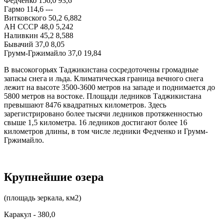
Федченко 156,0 93,6
Гармо 114,6 ---
Витковского 50,2 6,882
АН СССР 48,0 5,242
Наливкин 45,2 8,588
Бывачий 37,0 8,05
Грумм-Гржимайло 37,0 19,84
В высокогорьях Таджикистана сосредоточены громадные
запасы снега и льда. Климатическая граница вечного снега
лежит на высоте 3500-3600 метров на западе и поднимается до
5800 метров на востоке. Площади ледников Таджикистана
превышают 8476 квадратных километров. Здесь
зарегистрировано более тысячи ледников протяженностью
свыше 1,5 километра. 16 ледников достигают более 16
километров длины, в том числе ледники Федченко и Грумм-
Гржимайло.
Крупнейшие озера
(площадь зеркала, км2)
Каракул - 380,0