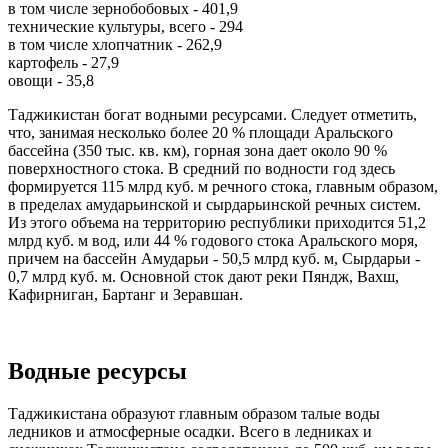
в том числе зернобобовых - 401,9
технические культуры, всего - 294
в том числе хлопчатник - 262,9
картофель - 27,9
овощи - 35,8
Таджикистан богат водными ресурсами. Следует отметить,
что, занимая несколько более 20 % площади Аральского
бассейна (350 тыс. кв. км), горная зона дает около 90 %
поверхностного стока. В средний по водности год здесь
формируется 115 млрд куб. м речного стока, главным образом,
в пределах амударьинской и сырдарьинской речных систем.
Из этого объема на территорию республики приходится 51,2
млрд куб. м вод, или 44 % годового стока Аральского моря,
причем на бассейн Амударьи - 50,5 млрд куб. м, Сырдарьи -
0,7 млрд куб. м. Основной сток дают реки Пяндж, Вахш,
Кафирниган, Бартанг и Зеравшан.
Водные ресурсы
Таджикистана образуют главным образом талые воды
ледников и атмосферные осадки. Всего в ледниках и