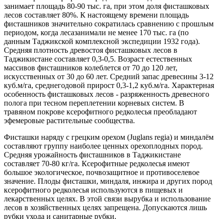
занимает площадь 80-90 тыс. га, при этом доля фисташковых
лесов составляет 80%. К настоящему времени площадь
фисташников значительно сократилась сравнению с прошлым
периодом, когда лесазанимали не менее 170 тыс. га (по
данным Таджикской комплексной экспедиции 1932 года).
Средняя плотность древостоя фисташковых лесов в
Таджикистане составляет 0,3-0,5. Возраст естественных
массивов фисташников колеблется от 70 до 120 лет,
искусственных от 30 до 60 лет. Средний запас древесины 3-12
куб.м/га, среднегодовой прирост 0,3-1,2 куб.м/га. Характерная
особенность фисташковых лесов - разряженность древесного
полога при тесном переплетении корневых систем. В
травяном покрове ксерофитного редколесья преобладают
эфемеровые растительные сообщества.
Фисташки наряду с грецким орехом (Juglans regia) и миндалём
составляют группу наиболее ценных орехоплодных пород.
Средняя урожайность фисташников в Таджикистане
составляет 70-80 кг/га. Ксерофитные редколесья имеют
большое экологическое, почвозащитное и противоселевое
значение. Плоды фисташки, миндаля, инжира и других пород
ксерофитного редколесья используются в пищевых и
лекарственных целях. В этой связи вырубка и использование
лесов в хозяйственных целях запрещена. Допускаются лишь
рубки ухода и санитарные рубки.