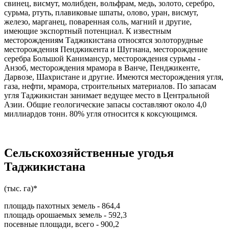
свинец, висмут, молибден, вольфрам, медь, золото, серебро,
сурьма, ртуть, плавиковые шпаты, олово, уран, висмут,
железо, марганец, поваренная соль, магний и другие,
имеющие экспортный потенциал. К известным
месторождениям Таджикистана относятся золоторудные
месторождения Пенджикента и Шугнана, месторождение
серебра Большой Канимансур, месторождения сурьмы -
Анзоб, месторождения мрамора в Ванче, Пенджикенте,
Дарвозе, Шахристане и другие. Имеются месторождения угля,
газа, нефти, мрамора, строительных материалов. По запасам
угля Таджикистан занимает ведущее место в Центральной
Азии. Общие геологические запасы составляют около 4,0
миллиардов тонн. 80% угля относится к коксующимся.
Сельскохозяйственные угодья
Таджикистана
(тыс. га)*
площадь пахотных земель - 864,4
площадь орошаемых земель - 592,3
посевные площади, всего - 900,2