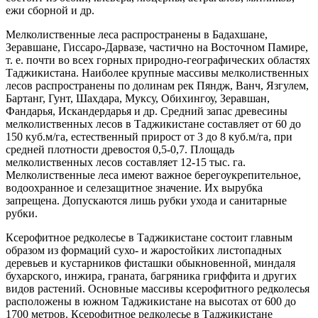
ежи сборной и др.
Мелколиственные леса распространены в Бадахшане,
Зеравшане, Гиссаро-Дарвазе, частично на Восточном Памире,
т. е. почти во всех горных природно-географических областях
Таджикистана. Наиболее крупные массивы мелколиственных
лесов распространены по долинам рек Пяндж, Ванч, Язгулем,
Бартанг, Гунт, Шахдара, Муксу, Обихингоу, Зеравшан,
Фандарья, Искандердарья и др. Средний запас древесины
мелколиственных лесов в Таджикистане составляет от 60 до
150 куб.м/га, естественный прирост от 3 до 8 куб.м/га, при
средней плотности древостоя 0,5-0,7. Площадь
мелколиственных лесов составляет 12-15 тыс. га.
Мелколиственные леса имеют важное берегоукрепительное,
водоохранное и селезащитное значение. Их вырубка
запрещена. Допускаются лишь рубки ухода и санитарные
рубки.
Ксерофитное редколесье в Таджикистане состоит главным
образом из формаций сухо- и жаростойких листопадных
деревьев и кустарников фисташки обыкновенной, миндаля
бухарского, инжира, граната, багряника гриффита и других
видов растений. Основные массивы ксерофитного редколесья
расположены в южном Таджикистане на высотах от 600 до
1700 метров. Ксерофитное редколесье в Таджикистане