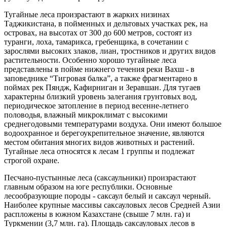
Тугайные леса произрастают в жарких низинах
Таджикистана, в пойменных и дельтовых участках рек, на
островах, на высотах от 300 до 600 метров, состоят из
туранги, лоха, тамарикса, гребенщика, в сочетании с
зарослями высоких злаков, лиан, тростников и других видов
растительности. Особенно хорошо тугайные леса
представлены в пойме нижнего течения реки Вахш - в
заповеднике “Тигровая балка”, а также фрагментарно в
поймах рек Пяндж, Кафирниган и Зеравшан. Для тугаев
характерны близкий уровень залегания грунтовых вод,
периодическое затопление в период весенне-летнего
половодья, влажный микроклимат с высокими
среднегодовыми температурами воздуха. Они имеют большое
водоохранное и берегоукрепительное значение, являются
местом обитания многих видов животных и растений.
Тугайные леса относятся к лесам 1 группы и подлежат
строгой охране.
Песчано-пустынные леса (саксаульники) произрастают
главным образом на юге республики. Основные
лесообразующие породы - саксаул белый и саксаул черный.
Наиболее крупные массивы саксауловых лесов Средней Азии
распложены в южном Казахстане (свыше 7 млн. га) и
Туркмении (3,7 млн. га). Площадь саксауловых лесов в