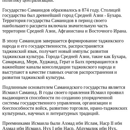
политику централизации.
Государство Саманидов образовалось в 874 году. Столицей
государства был древнейший город Средней Азии - Бухара.
Территория государства Саманидов в период своего
наибольшего расцвета включала значительную часть
территории Средней Азии, Афганистана и Восточного Ирана.
В эпоху Саманидов завершается формирование таджикского
народа и его государственности, распространяется
таджикский язык, получает новый импульс развития
таджикская культура. Города Средней Азии, такие как Бухара,
Самарканд, Мерв, Худжанд, Герат и Балх превращаются в
важнейшие каналы консолидации таджикского народа и
выступают в качестве главных очагов распространения и
развития таджикской культуры.
Подлинным основателем Саманидского государства является
Исмаил Саманид. В годы своего правления Исмаил проявил
выдающиеся способности по созданию упорядоченной
системы государственного управления, организации и
боеспособности войск, развитию торговли, ирано-таджикских
культурных, научных и литературных традиций.
Преемниками Исмаила были Ахмад ибн Ислам, Наср II ибн
Ахмад ибн Исмаил, Нух I ибн Наср, Абдумалик ибн Нух,