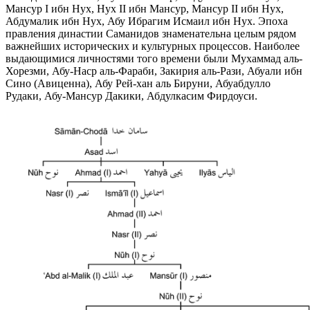
Мансур I ибн Нух, Нух II ибн Мансур, Мансур II ибн Нух,
Абдумалик ибн Нух, Абу Ибрагим Исмаил ибн Нух. Эпоха
правления династии Саманидов знаменательна целым рядом
важнейших исторических и культурных процессов. Наиболее
выдающимися личностями того времени были Мухаммад аль-
Хорезми, Абу-Наср аль-Фараби, Закирия аль-Рази, Абуали ибн
Сино (Авиценна), Абу Рей-хан аль Бируни, Абуабдулло
Рудаки, Абу-Мансур Дакики, Абдулкасим Фирдоуси.